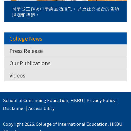
同學從工作坊中學識品酒技巧，以及社交場合的各項
規矩和禮節，
College News
Press Release
Our Publications
Videos
School of Continuing Education
,
HKBU
|
Privacy Policy
|
Disclaimer
|
Accessibility
Copyright 2026. College of International Education, HKBU.