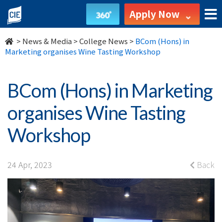
BCom
Apply Now
(Hons)
>
News & Media
>
College News
>
BCom (Hons) in
in
Marketing organises Wine Tasting Workshop
Marketing
BCom (Hons) in Marketing
organises
organises Wine Tasting
Wine
Workshop
Tasting
Workshop
24 Apr, 2023
Back
-
College