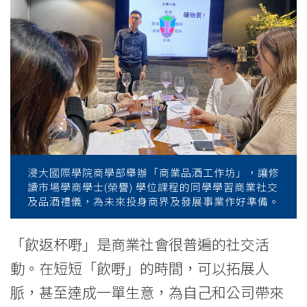
News
-
College
of
International
Education
-
浸大國際學院商學部舉辦「商業品酒工作坊」，讓修
讀市場學商學士(榮譽) 學位課程的同學學習商業社交
Hong
及品酒禮儀，為未來投身商界及發展事業作好準備。
Kong
「飲返杯嘢」是商業社會很普遍的社交活
Baptist
動。在短短「飲嘢」的時間，可以拓展人
University
脈，甚至達成一單生意，為自己和公司帶來