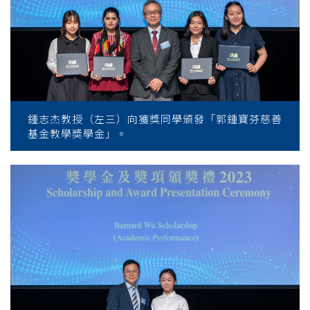
鍾志杰教授（左三）向獲獎同學頒發「郭鍾寶芬慈善
基金教學奬學金」。