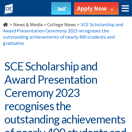
SCE
Apply Now
Scholarship
>
News & Media
>
College News
>
SCE Scholarship and
and
Award Presentation Ceremony 2023 recognises the
outstanding achievements of nearly 400 students and
Award
graduates
Presentation
SCE Scholarship and
Ceremony
Award Presentation
2023
Ceremony 2023
recognises
recognises the
the
outstanding achievements
outstanding