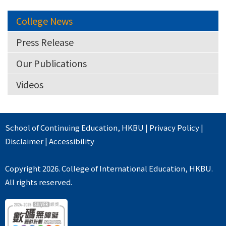
College News
Press Release
Our Publications
Videos
School of Continuing Education
,
HKBU
|
Privacy Policy
|
Disclaimer
|
Accessibility
Copyright 2026. College of International Education, HKBU.
All rights reserved.