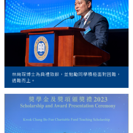
林絢琛博士為典禮致辭，並勉勵同學積極面對困難，
遇難而上。