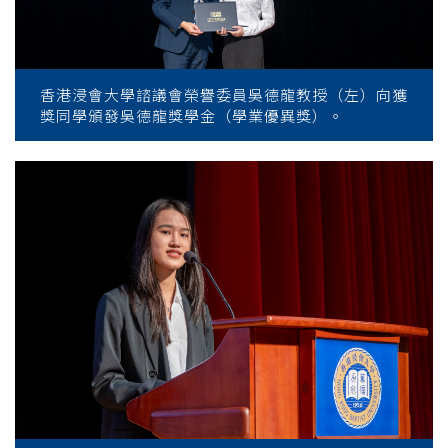
香港浸會大學諮議會榮譽委員吳德龍教授（左）向獲
獎同學頒發吳德龍獎學金（學業優異獎）。