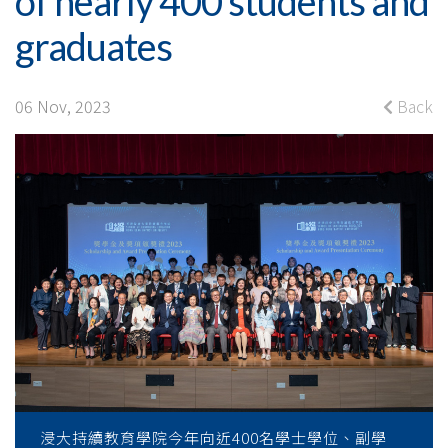
of nearly 400 students and
achievements
of
graduates
nearly
06 Nov, 2023
Back
400
students
and
graduates
-
College
News
-
浸大持續教育學院今年向近400名學士學位、副學