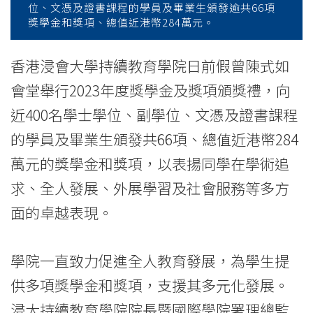
位、文憑及證書課程的學員及畢業生頒發逾共66項
College
獎學金和獎項、總值近港幣284萬元。
of
香港浸會大學持續教育學院日前假曾陳式如
International
會堂舉行2023年度獎學金及獎項頒獎禮，向
Education
近400名學士學位、副學位、文憑及證書課程
-
的學員及畢業生頒發共66項、總值近港幣284
萬元的獎學金和獎項，以表揚同學在學術追
Hong
求、全人發展、外展學習及社會服務等多方
Kong
面的卓越表現。
Baptist
University
學院一直致力促進全人教育發展，為學生提
供多項獎學金和獎項，支援其多元化發展。
浸大持續教育學院院長暨國際學院署理總監