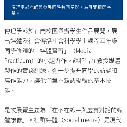
Exhibition
傳理學部老師與參展同學共同留影，為展覽揭開序
幕。
to
showcase
傳理學部於石門校園舉辦學生作品展覽，展
出媒體及社會傳播社會科學學士課程四年級
students’
同學修讀的「媒體實習」（Media
work
Practicum）的小組習作。課程旨在教授媒體
-
製作的實踐訓練，進一步提升同學的訪談和
College
寫作能力，讓他們掌握雜誌編輯的基本技
能。
News
-
是次展覽主題為「在不在線—與虛實對話的媒
College
體想像」。社群媒體（social media）是現代