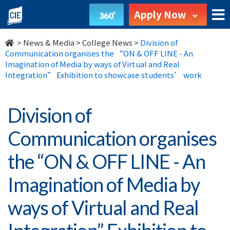
Division
Apply Now
of
>
News & Media
>
College News
>
Division of
Communication
Communication organises the “ON & OFF LINE - An
Imagination of Media by ways of Virtual and Real
organises
Integration” Exhibition to showcase students’ work
the
Division of
“ON
Communication organises
&
the “ON & OFF LINE - An
OFF
Imagination of Media by
LINE
ways of Virtual and Real
-