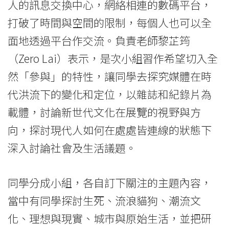
of
人的訊息交換中心，網絡相連的數碼平台，
打破了時間與空間的限制，每個人也可以全
International
面地透過平台作交流。負責老師黎芷筠
Education
（Zero Lai）表示，是次小組習作希望切入全
-
然「參與」的特性，讓同學去探究媒體在時
Hong
代洪流下的變化和定位，以雜誌和紀錄片為
Kong
載體，討論新世代文化在展覽的視野與方
向，探討現代人如何在處處皆連線的狀態下
Baptist
深入討論社會及生活議題。
University
同學分成小組，各自訂下關注的主題內容，
當中有同學探討生死、流浪貓狗、潮流文
化、理想與現實、城市與原始生活，並把研