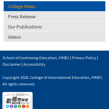
College News
Press Release
Our Publications
Videos
School of Continuing Education
,
HKBU
|
Privacy Policy
|
Disclaimer
|
Accessibility
Copyright 2026. College of International Education, HKBU.
All rights reserved.