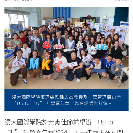
to
equip
students
for
further
studies
-
College
浸大國際學院署理總監鍾志杰教授及一眾管理層出席
News
「Up to “U” 升學嘉年華」為在場師生打氣。
-
浸大國際學院於元宵佳節前舉辦「Up to
College
“U” 升學嘉年華2024」，一連兩天在石門