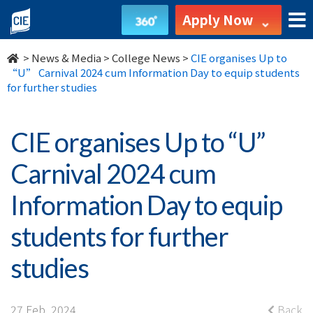
CIE
Apply Now
organises
>
News & Media
>
College News
>
CIE organises Up to
Up
“U” Carnival 2024 cum Information Day to equip students
for further studies
to
“U”
CIE organises Up to “U”
Carnival
Carnival 2024 cum
2024
Information Day to equip
cum
students for further
Information
studies
Day
27 Feb, 2024
Back