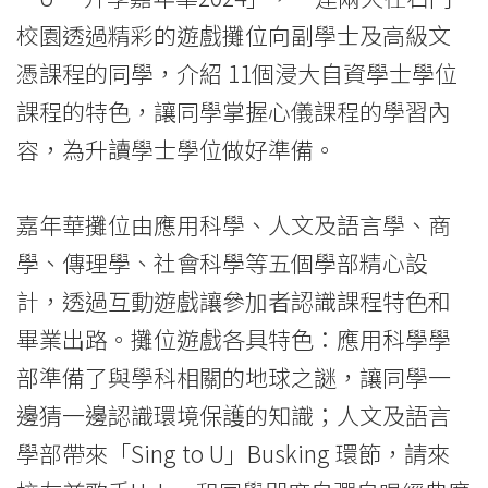
of
校園透過精彩的遊戲攤位向副學士及高級文
International
憑課程的同學，介紹 11個浸大自資學士學位
課程的特色，讓同學掌握心儀課程的學習內
Education
容，為升讀學士學位做好準備。
-
Hong
嘉年華攤位由應用科學、人文及語言學、商
Kong
學、傳理學、社會科學等五個學部精心設
計，透過互動遊戲讓參加者認識課程特色和
Baptist
畢業出路。攤位遊戲各具特色：應用科學學
University
部準備了與學科相關的地球之謎，讓同學一
邊猜一邊認識環境保護的知識；人文及語言
學部帶來「Sing to U」Busking 環節，請來