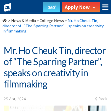
Mr.
Apply Now
Ho
>
News & Media
>
College News
>
Mr. Ho Cheuk Tin,
Cheuk
director of “The Sparring Partner”, speaks on creativity
in filmmaking
Tin,
director
Mr. Ho Cheuk Tin, director
of
of “The Sparring Partner”,
“The
speaks on creativity in
Sparring
filmmaking
Partner”,
speaks
25 Apr, 2024
Back