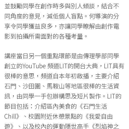
並鼓勵同學在創作時多與別人傾談，結合不
同角度的意見，減低個人盲點。何導演的分
享令同學獲益良多，亦讓同學瞭解由創作電
影到拍攝所需面對的各種考量。
講座當日另一個重點環節是由傳理學部同學
創立的YouTube 頻道LIT的開台大典，LIT具有
很棒的意思，頻道自本年初啟播，主要介紹
石門、沙田圍、馬鞍山等地區很棒的生活資
訊，由同學一手包辦構思及短片製作。LIT的
節目包括：介紹區內美食的《石門生活
Chill》、校園附近休憩景點的《我愛自由
遊》、以及校內的運動隱世高手《烈焰神之