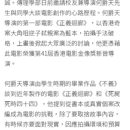
誠。傳理學部日前邀請校友兼導演何爵天先
Education
生與同學大談電影創作的心路歷程。何爵天
-
導演的第一部電影《正義迴廊》，以香港奇
Hong
案大角咀逆子弒親案為藍本，拍攝手法破
格，上畫後掀起大眾廣泛的討論，他更憑藉
Kong
此電影榮獲第41屆香港電影金像獎新晉導
Baptist
演。
University
何爵天導演由學生時期的畢業作品《不義》
談到近年製作的電影《正義迴廊》和《死屍
死時四十四》，他提到從書本或真實個案改
編成為電影的挑戰，除了要取捨故事內容，
有時候亦要面對現實，因應拍攝環境和預算