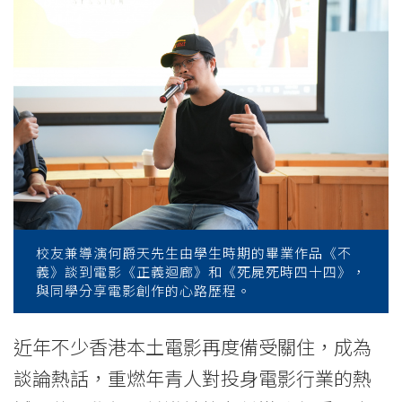
on
creativity
in
filmmaking
-
College
News
校友兼導演何爵天先生由學生時期的畢業作品《不
-
義》談到電影《正義迴廊》和《死屍死時四十四》，
與同學分享電影創作的心路歷程。
College
of
近年不少香港本土電影再度備受關住，成為
談論熱話，重燃年青人對投身電影行業的熱
International