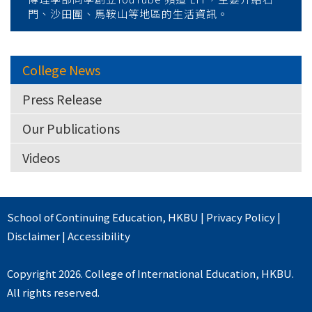
門、沙田圍、馬鞍山等地區的生活資訊。
College News
Press Release
Our Publications
Videos
School of Continuing Education
,
HKBU
|
Privacy Policy
|
Disclaimer
|
Accessibility
Copyright 2026. College of International Education, HKBU.
All rights reserved.