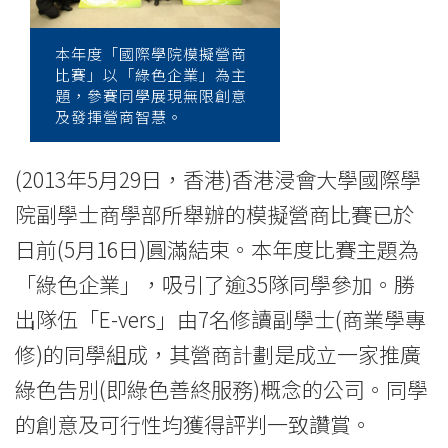
News
-
本年度「國際學院模擬營商
比賽」以「綠色企業」為主
College
題，參賽同學展現無限創意
及發揮營商智慧。
of
International
(2013年5月29日，香港)香港浸會大學國際學
Education
院副學士商學部所舉辦的模擬營商比賽已於
日前(5月16日)圓滿結束。本年度比賽主題為
-
「綠色企業」，吸引了逾35隊同學參加。勝
Hong
出隊伍「E-vers」由7名修讀副學士(商業學專
Kong
修)的同學組成，其營商計劃是成立一家推廣
Baptist
綠色告別(即綠色善終服務)概念的公司。同學
的創意及可行性均獲得評判一致讚賞。
University