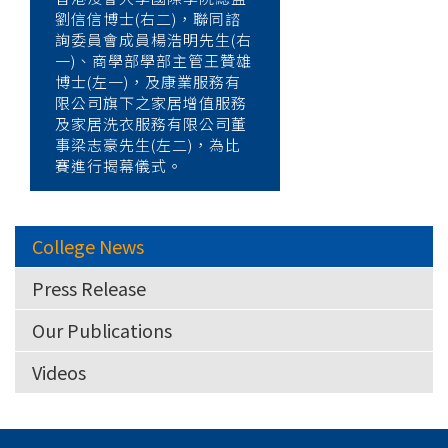
劉信信博士(右二)，聯同諮
詢委員會成員楊浩明先生(右
一)、商學部學部主管王贊雄
博士(左一)，及康業服務有
限公司旗下之家居增值服務
及家居洗衣服務有限公司董
事梁志豪先生(左二)，為比
賽進行揭幕儀式。
College News
Press Release
Our Publications
Videos