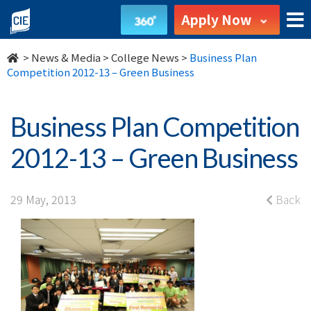
Business
Apply Now
Plan
>
News & Media
>
College News
>
Business Plan
Competition
Competition 2012-13 – Green Business
2012-
Business Plan Competition
13
2012-13 – Green Business
–
Green
29 May, 2013
Back
Business
-
College