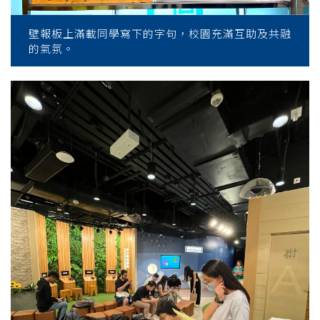
壁報板上滿載同學寫下的字句，校園充滿互助及共融
的氣氛。