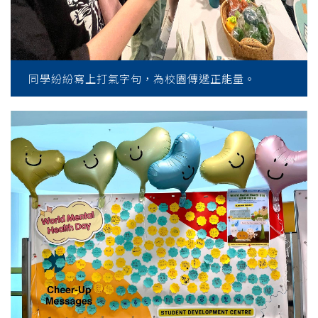
同學紛紛寫上打氣字句，為校園傳遞正能量。