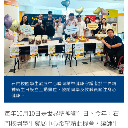
News
-
College
of
International
Education
-
石門校園學生發展中心聯同精神健康守護者於世界精
Hong
神衛生日設立互動攤位，鼓勵同學及教職員關注身心
健康。
Kong
Baptist
每年10月10日是世界精神衛生日。今年，石
University
門校園學生發展中心希望藉此機會，讓師生