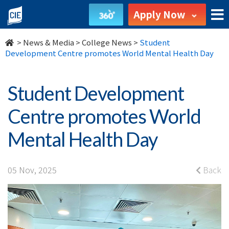
Student
Apply Now
Development
>
News & Media
>
College News
>
Student
Centre
Development Centre promotes World Mental Health Day
promotes
Student Development
World
Centre promotes World
Mental
Mental Health Day
Health
Day
05 Nov, 2025
Back
-
College