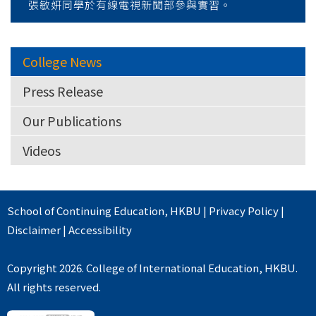
張敏妍同學於有線電視新聞部參與實習。
College News
Press Release
Our Publications
Videos
School of Continuing Education
,
HKBU
|
Privacy Policy
|
Disclaimer
|
Accessibility
Copyright 2026. College of International Education, HKBU.
All rights reserved.