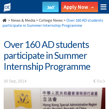
Over
Apply Now
160
>
News & Media
>
College News
>
Over 160 AD students
AD
participate in Summer Internship Programme
students
Over 160 AD students
participate
participate in Summer
in
Internship Programme
Summer
Internship
30 Sep, 2014
Back
Programme
-