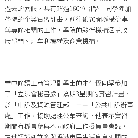
University
過去的暑假，共有超過160位副學士同學參加
學院的企業實習計畫，前往逾70間機構從事
與專修相關的工作，學院的夥伴機構涵蓋政
府部門、非牟利機構及商業機構。
當中修讀工商管理副學士的朱仲恆同學參加
了「立法會秘書處」為期3星期的實習計畫，
於「申訴及資源管理部」－—「公共申訴辦事
處」工作，協助處理公眾查詢。他表示實習
期間有機會參與不同政府工作委員會會議，
讓他認識到許多與香港市民生活息息相關的