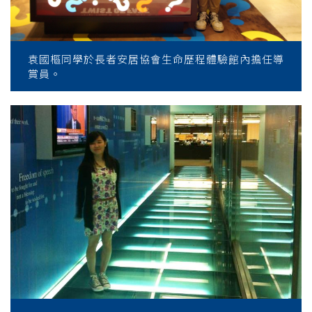
袁國樞同學於長者安居協會生命歷程體驗館內擔任導
賞員。