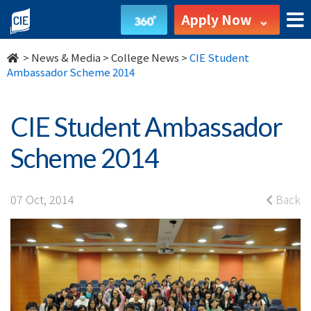
CIE
Apply Now
Student
>
News & Media
>
College News
>
CIE Student
Ambassador
Ambassador Scheme 2014
Scheme
CIE Student Ambassador
2014
Scheme 2014
-
College
07 Oct, 2014
Back
News
-
College