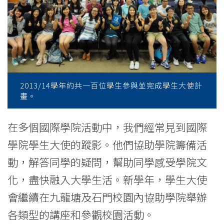
of
International
Education
-
Hong
2013/14學年約共一百位學生參與並完成學生大使計
畫。
Kong
Baptist
在多個國際學院活動中，我們經常見到國際
學院學生大使的蹤影。他們協助學院籌備活
University
動，解答同學的疑問，幫助同學感受學院文
化，盡快融入大學生活。新學年，學生大使
會繼續在九龍塘及石門校園內協助學院舉辦
各類型的講座和參觀校園活動。