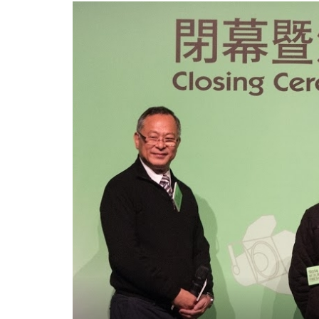
-
College
News
-
College
of
International
Education
-
Hong
Kong