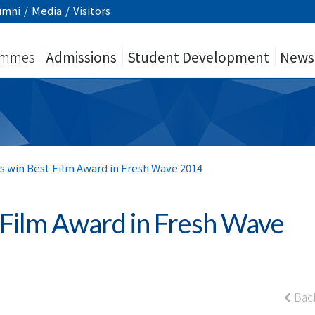
umni
/
Media
/
Visitors
ammes
Admissions
Student Development
News
s win Best Film Award in Fresh Wave 2014
 Film Award in Fresh Wave
Bac