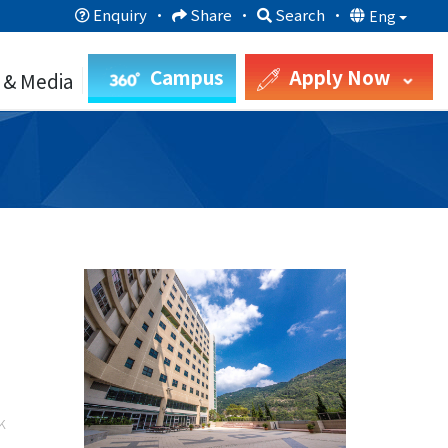
Enquiry
·
Share
·
Search
·
Eng
Campus
Apply Now
 & Media
k