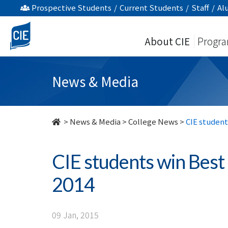
CIE
Prospective Students
/
Current Students
/
Staff
/
Al
students
About CIE
Progr
win
Best
News & Media
Film
Award
>
News & Media
>
College News
>
CIE student
in
CIE students win Best
Fresh
2014
Wave
2014
09 Jan, 2015