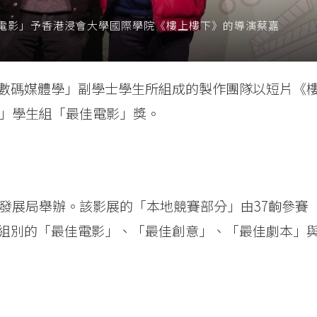
電影」予香港浸會大學國際學院《樓上樓下》的導演蔡嘉
數碼媒體學」副學士學生所組成的製作團隊以短片《
展」學生組「最佳電影」獎。
術發展局舉辦。該影展的「本地競賽部分」由37齣參賽
組別的「最佳電影」、「最佳創意」、「最佳劇本」