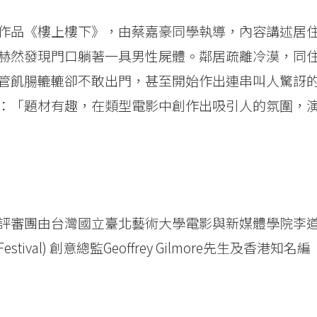
作品《樓上樓下》，由蔡嘉豪同學執導，內容講述居
赫然發現門口躺著一具男性屍體。鄰居疏離冷漠，同
管飢腸轆轆卻不敢出門，甚至開始作出連串叫人驚訝
：「題材有趣，在類型電影中創作出吸引人的氛圍，
評審團由台灣國立臺北藝術大學電影與新媒體學院李
stival) 創意總監Geoffrey Gilmore先生及香港知名編