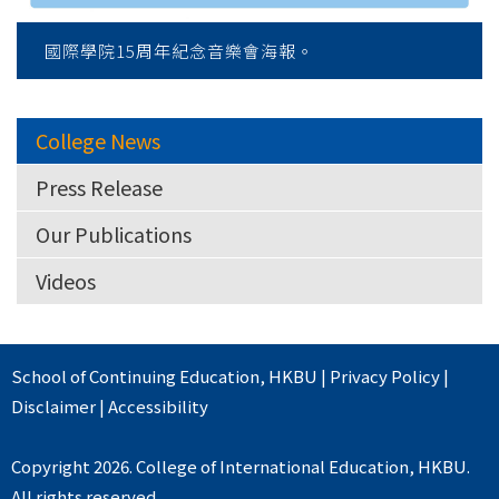
國際學院15周年紀念音樂會海報。
College News
Press Release
Our Publications
Videos
School of Continuing Education
,
HKBU
|
Privacy Policy
|
Disclaimer
|
Accessibility
Copyright 2026. College of International Education, HKBU.
All rights reserved.