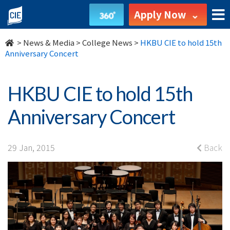
HKBU
Apply Now
CIE
>
News & Media
>
College News
>
HKBU CIE to hold 15th
to
Anniversary Concert
hold
HKBU CIE to hold 15th
15th
Anniversary Concert
Anniversary
Concert
29 Jan, 2015
Back
-
College
News