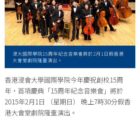
-
College
of
International
Education
浸大國際學院15周年紀念音樂會將於2月1日假香港
大會堂劇院隆重演出。
-
Hong
香港浸會大學國際學院今年慶祝創校15周
年，首項慶典「15周年紀念音樂會」將於
Kong
2015年2月1日 （星期日） 晚上7時30分假香
Baptist
港大會堂劇院隆重演出。
University