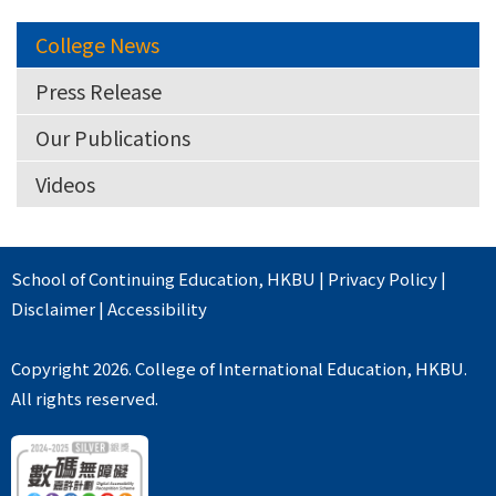
College News
Press Release
Our Publications
Videos
School of Continuing Education
,
HKBU
|
Privacy Policy
|
Disclaimer
|
Accessibility
Copyright 2026. College of International Education, HKBU.
All rights reserved.