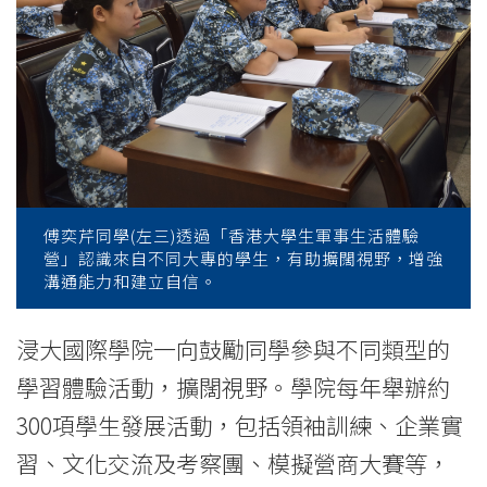
-
College
News
-
College
of
傅奕芹同學(左三)透過「香港大學生軍事生活體驗
營」認識來自不同大專的學生，有助擴闊視野，增強
International
溝通能力和建立自信。
Education
浸大國際學院一向鼓勵同學參與不同類型的
-
學習體驗活動，擴闊視野。學院每年舉辦約
Hong
300項學生發展活動，包括領袖訓練、企業實
Kong
習、文化交流及考察團、模擬營商大賽等，