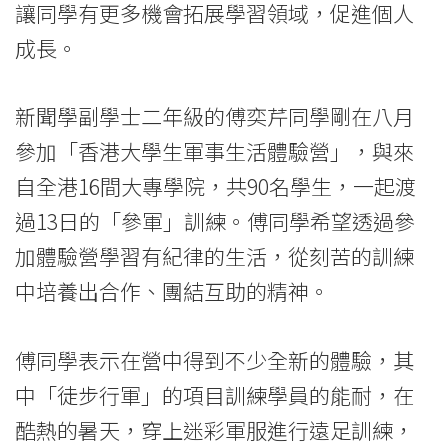
讓同學有更多機會拓展學習領域，促進個人
Baptist
成長。
University
新聞學副學士二年級的傅奕芹同學剛在八月
參加「香港大學生軍事生活體驗營」，與來
自全港16間大專學院，共90名學生，一起渡
過13日的「參軍」訓練。傅同學希望透過參
加體驗營學習有紀律的生活，從刻苦的訓練
中培養出合作、團結互助的精神。
傅同學表示在營中得到不少全新的體驗，其
中「徒步行軍」的項目訓練學員的能耐，在
酷熱的暑天，穿上迷彩軍服進行遠足訓練，