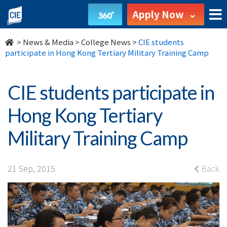
CIE
Apply Now
students
>
News & Media
>
College News
>
CIE students
participate
participate in Hong Kong Tertiary Military Training Camp
in
CIE students participate in
Hong
Hong Kong Tertiary
Kong
Military Training Camp
Tertiary
Military
21 Sep, 2015
Back
Training
Camp