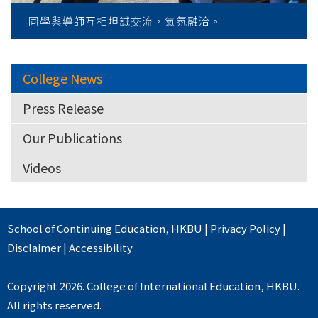
同學與導師互相坦誠交流，氣氛融洽。
College News
Press Release
Our Publications
Videos
School of Continuing Education
,
HKBU
|
Privacy Policy
|
Disclaimer
|
Accessibility
Copyright 2026. College of International Education, HKBU.
All rights reserved.