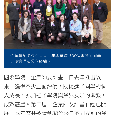
College
of
International
Education
-
Hong
企業導師將會在未來一年與學院共30個專修的同學
定期會晤及分享經驗。
Kong
Baptist
國際學院「企業師友計畫」自去年推出以
來，獲得不少正面評價，既促進了同學的個
University
人成長，亦加強了學院與業界友好的聯繫，
成效甚豐。第二屆「企業師友計畫」經已開
展，本年度共邀請到38位來自不同界別的業