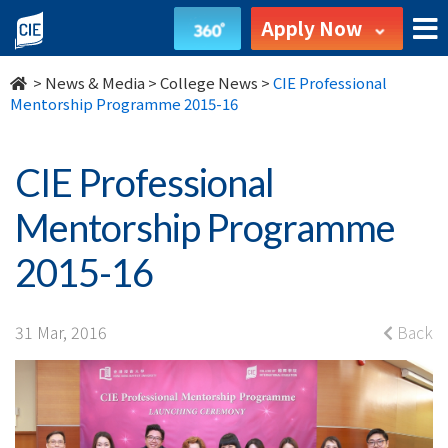
CIE
Apply Now
Professional
>
News & Media
>
College News
>
CIE Professional
Mentorship
Mentorship Programme 2015-16
Programme
CIE Professional
2015-
Mentorship Programme
16
2015-16
-
College
31 Mar, 2016
Back
News
-