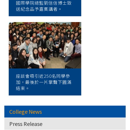
國際學院總監劉信信博士致
送紀念品予嘉賓講者。
座談會吸引近250名同學參
加，最後於一片掌聲下圓滿
結束◦
College News
Press Release