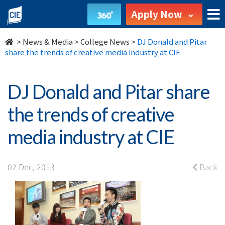
DJ
Apply Now
Donald
>
News & Media
>
College News
>
DJ Donald and Pitar
and
share the trends of creative media industry at CIE
Pitar
DJ Donald and Pitar share
share
the trends of creative
the
media industry at CIE
trends
of
02 Dec, 2013
Back
creative
media