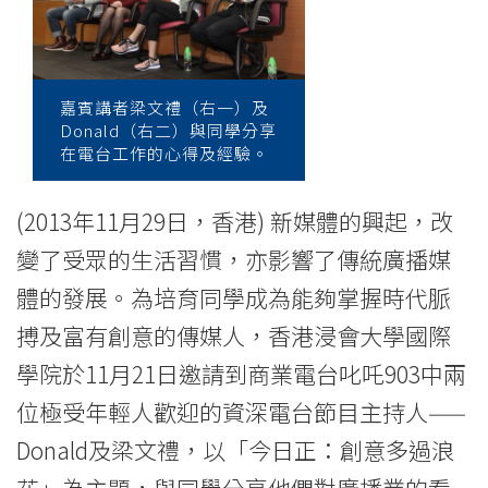
industry
at
CIE
嘉賓講者梁文禮（右一）及
Donald（右二）與同學分享
-
在電台工作的心得及經驗。
College
(2013年11月29日，香港) 新媒體的興起，改
News
變了受眾的生活習慣，亦影響了傳統廣播媒
-
體的發展。為培育同學成為能夠掌握時代脈
College
搏及富有創意的傳媒人，香港浸會大學國際
of
學院於11月21日邀請到商業電台叱吒903中兩
位極受年輕人歡迎的資深電台節目主持人——
International
Donald及梁文禮，以「今日正：創意多過浪
Education
花」為主題，與同學分享他們對廣播業的看