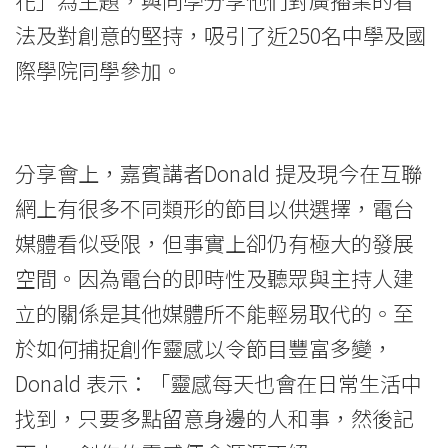
-
法及對創意的堅持，吸引了近250名中學及國
Hong
際學院同學參加。
Kong
Baptist
分享會上，嘉賓講者Donald 提及現今在互聯
University
網上有很多不同類形的節目以供選擇，電台
媒體看似受限，但事實上卻仍有極大的發展
空間。因為電台的即時性及聽眾與主持人建
立的關係是其他媒體所不能輕易取代的◦至
於如何捕捉創作靈感以令節目豐富多變，
Donald 表示：「靈感每天也會在日常生活中
找到，只要多點留意身邊的人和事，然後記