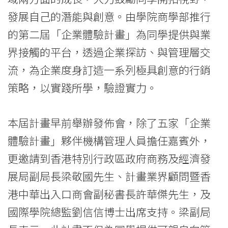
-
發展自己的潛能與創意。由學院商學部推行
Hong
的第二屆「企業體驗計畫」為同學提供與業
界接觸的平台，透過企業探訪、與管理層交
Kong
流，為企業度身訂造一系列極具創意的行銷
Baptist
策略，以實踐所學，驗證實力。
University
本屆計畫早前舉辦發佈會，除了五家「企業
體驗計畫」夥伴機構管理人員擔任嘉賓外，
更邀請到香港特別行政區政府商務及經濟發
展局副局長梁敬國先生、計畫業界顧問暨香
港中華出入口商會副秘書長許華傑先生，及
國際學院總監劉信信博士出席支持。梁副局