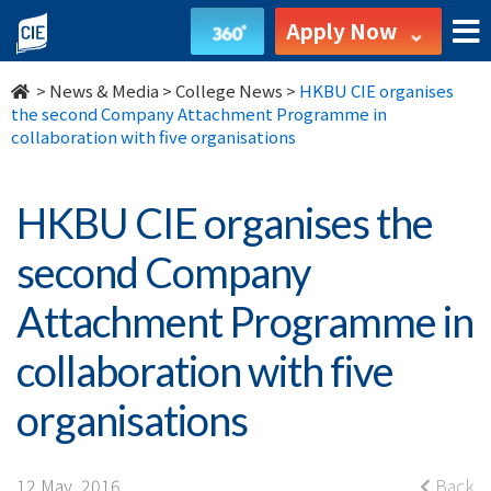
HKBU
Apply Now
CIE
>
News & Media
>
College News
>
HKBU CIE organises
organises
the second Company Attachment Programme in
collaboration with five organisations
the
second
HKBU CIE organises the
Company
second Company
Attachment
Attachment Programme in
Programme
collaboration with five
in
organisations
collaboration
12 May, 2016
Back