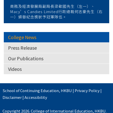
商務及經濟發展局副局長梁敬國先生（左一）、
Macy’s Candies Limited行政總裁何志豪先生（右
一）頒發紀念獎狀予冠軍隊伍。
College News
Press Release
Our Publications
Videos
School of Continuing Education
,
HKBU
|
Privacy Policy
|
Disclaimer
|
Accessibility
Copyright 2026. College of International Education, HKBU.