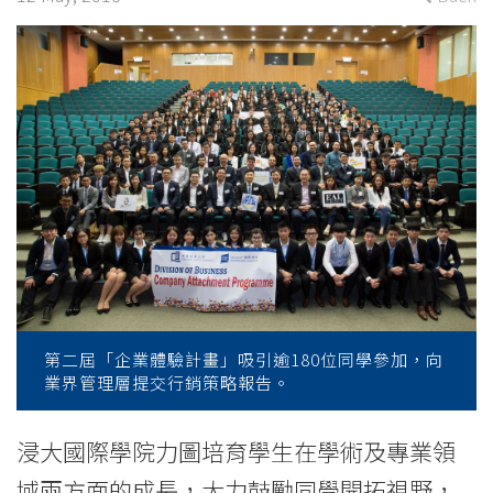
with
five
organisations
-
College
News
-
College
第二屆「企業體驗計畫」吸引逾180位同學參加，向
of
業界管理層提交行銷策略報告。
International
浸大國際學院力圖培育學生在學術及專業領
Education
域兩方面的成長，大力鼓勵同學開拓視野，