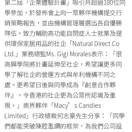
第二屆「企業體驗計畫」吸引共超過180位同
學參加，於發佈會上向一眾夥伴機構提交行
銷策略報告，並由機構管理層選出各自優勝
隊伍。致力輔助高功能自閉症人士就業及提
供環保家居用品的社企「Natural Direct Co
Ltd.」業務總監Ms. Gigi Morales表示：「很
高興學院將計畫延伸至社企，希望讓更多同
學了解社企的營運方式與牟利機構不同之
處。更希望日後與同學成為『創意合作夥
伴』，令香港的社企更為公眾所認識及重
視。」商界夥伴「Macy’s Candies
Limited」行政總裁何志豪先生分享：「同學
們都能突破陳腔濫調的框架，為我們公司設