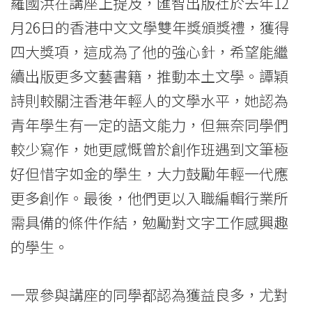
University
羅國洪在講座上提及，匯智出版社於去年12
月26日的香港中文文學雙年獎頒獎禮，獲得
四大獎項，這成為了他的強心針，希望能繼
續出版更多文藝書籍，推動本土文學。譚穎
詩則較關注香港年輕人的文學水平，她認為
青年學生有一定的語文能力，但無奈同學們
較少寫作，她更感慨曾於創作班遇到文筆極
好但惜字如金的學生，大力鼓勵年輕一代應
更多創作。最後，他們更以入職編輯行業所
需具備的條件作結，勉勵對文字工作感興趣
的學生。
一眾參與講座的同學都認為獲益良多，尤對