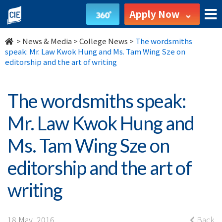
The
Apply Now
wordsmiths
>
News & Media
>
College News
>
The wordsmiths
speak:
speak: Mr. Law Kwok Hung and Ms. Tam Wing Sze on
editorship and the art of writing
Mr.
Law
The wordsmiths speak:
Kwok
Mr. Law Kwok Hung and
Hung
Ms. Tam Wing Sze on
and
editorship and the art of
Ms.
writing
Tam
18 May, 2016
Back