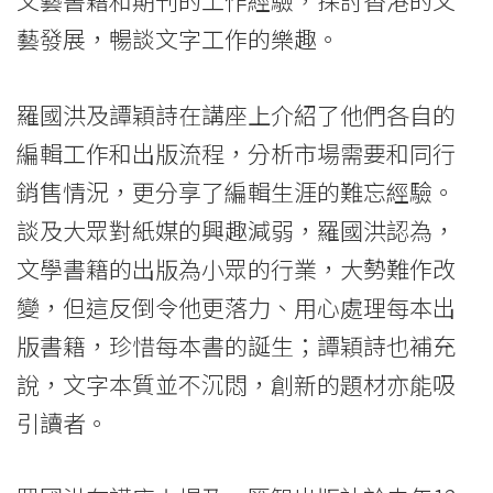
文藝書籍和期刊的工作經驗，探討香港的文
News
藝發展，暢談文字工作的樂趣。
-
羅國洪及譚穎詩在講座上介紹了他們各自的
College
編輯工作和出版流程，分析市場需要和同行
of
銷售情況，更分享了編輯生涯的難忘經驗。
International
談及大眾對紙媒的興趣減弱，羅國洪認為，
Education
文學書籍的出版為小眾的行業，大勢難作改
-
變，但這反倒令他更落力、用心處理每本出
版書籍，珍惜每本書的誕生；譚穎詩也補充
Hong
說，文字本質並不沉悶，創新的題材亦能吸
Kong
引讀者。
Baptist