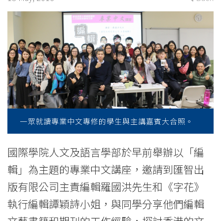
Wing
Sze
on
editorship
and
the
一眾就讀專業中文專修的學生與主講嘉賓大合照。
art
of
國際學院人文及語言學部於早前舉辦以「編
writing
輯」為主題的專業中文講座，邀請到匯智出
版有限公司主責編輯羅國洪先生和《字花》
-
執行編輯譚穎詩小姐，與同學分享他們編輯
College