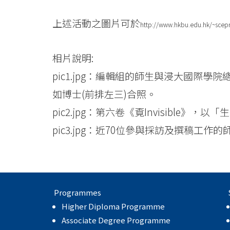
Baptist
上述活動之圖片可於
http://www.hkbu.edu.hk/~scepr
University
相片說明:
pic1.jpg：編輯組的師生與浸大國際學院總
如博士(前排左三)合照。
pic2.jpg：第六卷《覔Invisible》，以「生生
pic3.jpg：近70位參與採訪及撰稿工
Programmes
Higher Diploma Programme
Associate Degree Programme