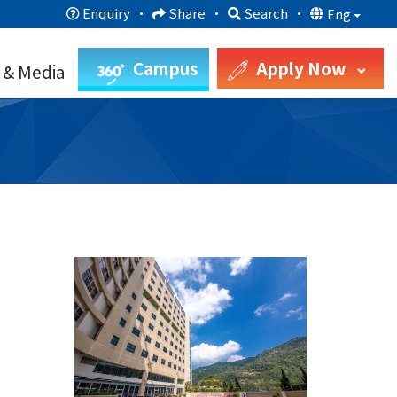
Enquiry
·
Share
·
Search
·
Eng
Campus
Apply Now
 & Media