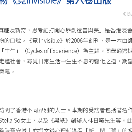
Ba
能發現真趣及新奇，思考能打開心扉創造善與美」是香港浸
物的口號。《覔 Invisible》於2006年創刊，是一本由
（Cycles of Experience）為主題。同學通過
走進社會，尋覓日常生活中生生不息的變化之道，期
意義。
訪問了香港不同界別的人士。本期的受訪者包括著名
ella So女士，以及《黑紙》創辦人林日曦先生等。
監陳寶安博士亦撰文從心理輔導看「新」與「舊」的