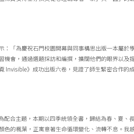
示：「為慶祝石門校園開幕與同事構思出版一本屬於
習機會，通過選題採訪和編撰，擴闊他們的眼界以及
Invisible》成功出版六卷，見證了師生緊密合作的
士稱：「為配合主題，本期以四季統領全書，歸結為春、夏、
顏色的楓葉，正寓意著生命循環變化、流轉不息。我