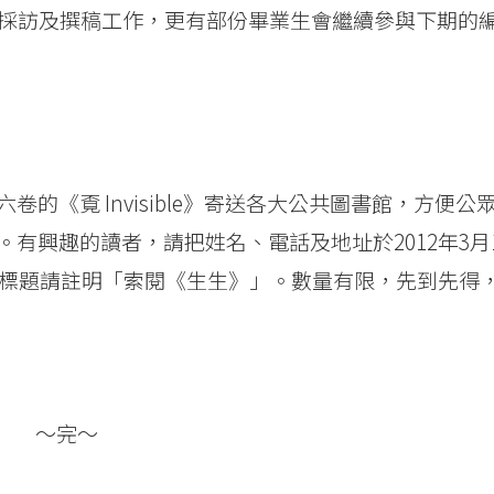
的採訪及撰稿工作，更有部份畢業生會繼續參與下期的
的《覔 Invisible》寄送各大公共圖書館，方便公
有興趣的讀者，請把姓名、電話及地址於2012年3月1
標題請註明「索閱《生生》」。數量有限，先到先得
～完～