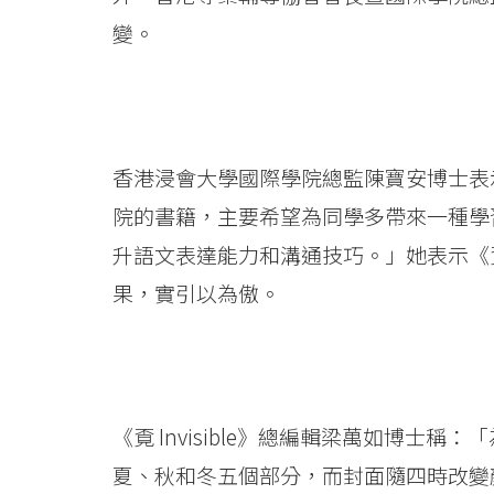
院
變。
刊
物
《覔
香港浸會大學國際學院總監陳寶安博士表
Invisible》
院的書籍，主要希望為同學多帶來一種學
升語文表達能力和溝通技巧。」她表示《覔 
第
果，實引以為傲。
六
卷
出
《覔 Invisible》總編輯梁萬如博
版
夏、秋和冬五個部分，而封面隨四時改變