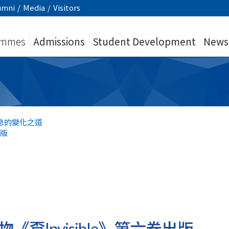
umni
/
Media
/
Visitors
ammes
Admissions
Student Development
News
息的變化之道
出版
覔Invisible》第六卷出版