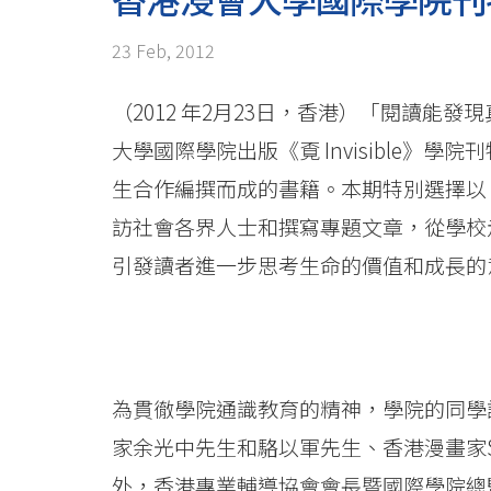
道
<br/>
23 Feb, 2012
香
（2012 年2月23日，香港）「閱讀
港
大學國際學院出版《覔 Invisible》學院刊
浸
生合作編撰而成的書籍。本期特別選擇以「生生」
訪社會各界人士和撰寫專題文章，從學校
會
引發讀者進一步思考生命的價值和成長的
大
學
國
為貫徹學院通識教育的精神，學院的同學
際
家余光中先生和駱以軍先生、香港漫畫家St
學
外，香港專業輔導協會會長暨國際學院總