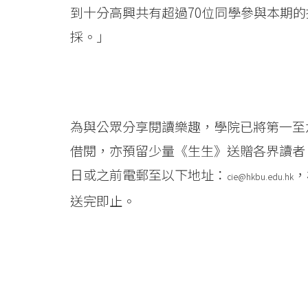
-
到十分高興共有超過70位同學參與本期
College
採。」
News
-
College
為與公眾分享閱讀樂趣，學院已將第一至六卷
of
借閱，亦預留少量《生生》送贈各界讀者。
日或之前電郵至以下地址：
，
International
cie@hkbu.edu.hk
送完即止。
Education
-
Hong
Kong