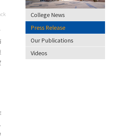
ck
College News
Press Release
會
Our Publications
師
採
Videos
望
作
此
蛻