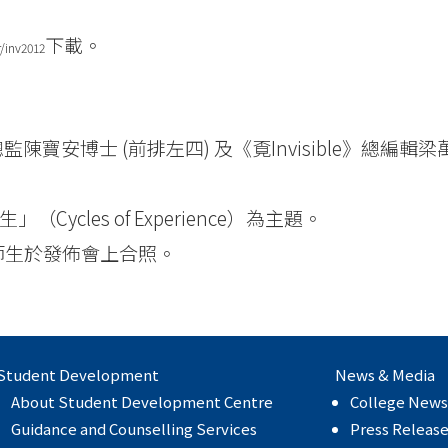
下載。
/inv2012
監陳寶安博士 (前排左四) 及《覔Invisible》總編輯梁
」（Cycles of Experience）為主題。
作的師生於發佈會上合照。
Student Development
News & Media
About Student Development Centre
College News
Guidance and Counselling Services
Press Releas