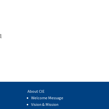
萬
About CIE
Welcome Message
e
Vision & Mission