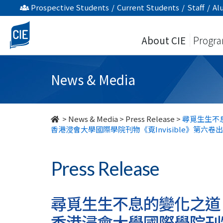
尋
Prospective Students
/
Current Students
/
Staff
/
Al
覓
About CIE
Progr
生
生
News & Media
不
息
>
News & Media
>
Press Release
>
尋覓生生不
香港浸會大學國際學院刊物《覔Invisible》第六卷
的
變
Press Release
化
之
尋覓生生不息的變化之道
香港浸會大學國際學院刊物《