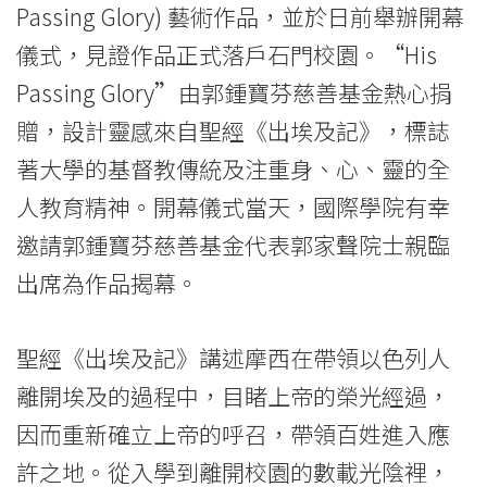
-
Passing Glory) 藝術作品，並於日前舉辦開幕
College
儀式，見證作品正式落戶石門校園。“His
of
Passing Glory”由郭鍾寶芬慈善基金熱心捐
贈，設計靈感來自聖經《出埃及記》，標誌
International
著大學的基督教傳統及注重身、心、靈的全
Education
人教育精神。開幕儀式當天，國際學院有幸
-
邀請郭鍾寶芬慈善基金代表郭家聲院士親臨
Hong
出席為作品揭幕。
Kong
聖經《出埃及記》講述摩西在帶領以色列人
Baptist
離開埃及的過程中，目睹上帝的榮光經過，
University
因而重新確立上帝的呼召，帶領百姓進入應
許之地。從入學到離開校園的數載光陰裡，