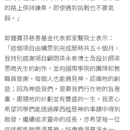
的路上保持謙卑，即使遇到挑戰也不要氣
餒。」
郭鍾寶芬慈善基金代表郭家聲院士表示：
「這個項目由構思到完成歷時共五十個月，
我特別感謝項目顧問梁永泰博士及設計師梁
思鳴先生的創作，並向國際學院的團隊和教
職員致謝。每個人也能遇見神，認識祂的創
造；因為神造我們，是要我們行在祂的旨意
裏，跟隨祂的計劃並有豐盛的一生。我衷心
希望同學們能透過摩西經歷神的事蹟中得到
啟發，繼續追求靈命的成長，亦希望每一位
信徒都能夠更渴慕神，好像鹿渴慕溪水一