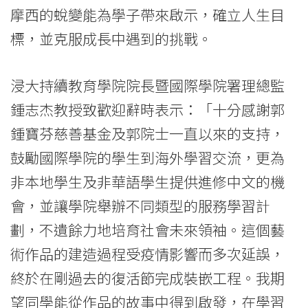
摩西的蛻變能為學子帶來啟示，確立人生目
標，並克服成長中遇到的挑戰。
浸大持續教育學院院長暨國際學院署理總監
鍾志杰教授致歡迎辭時表示：「十分感謝郭
鍾寶芬慈善基金及郭院士一直以來的支持，
鼓勵國際學院的學生到海外學習交流，更為
非本地學生及非華語學生提供進修中文的機
會，並讓學院舉辦不同類型的服務學習計
劃，不遺餘力地培育社會未來領袖。這個藝
術作品的建造過程受疫情影響而多次延誤，
終於在剛過去的復活節完成裝嵌工程。我期
望同學能從作品的故事中得到啟發，在學習