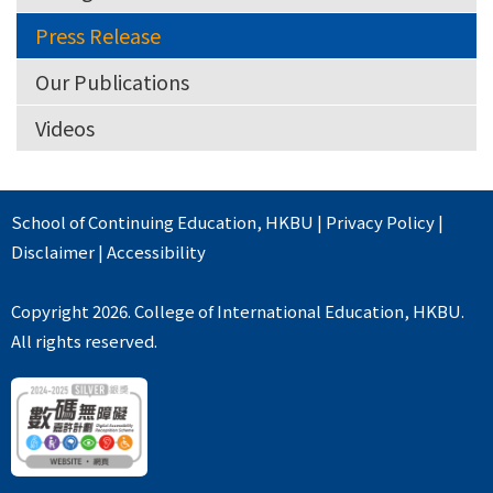
Press Release
Our Publications
Videos
School of Continuing Education
,
HKBU
|
Privacy Policy
|
Disclaimer
|
Accessibility
Copyright 2026. College of International Education, HKBU.
All rights reserved.