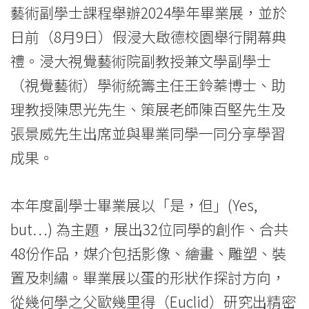
–
藝術副學士課程舉辦2024學年畢業展，並於
Yes,
日前（8月9日）假浸大啟德校園舉行開幕典
but….
禮。浸大視覺藝術院副教授兼文學副學士
（視覺藝術）學術統籌主任王鈴蓁博士、助
-
理教授陳思光先生、策展老師陳百堅先生及
College
張景威先生出席並與畢業同學一同分享學習
News
成果。
-
College
本年度副學士畢業展以「是，但」(Yes,
but…) 為主題，展出32位同學的創作、合共
of
48份作品，媒介包括影像、繪畫、雕塑、裝
International
置及刺繡。畢業展以蛋的形狀作探討方向，
Education
從幾何學之父歐幾里得（Euclid）研究出精密