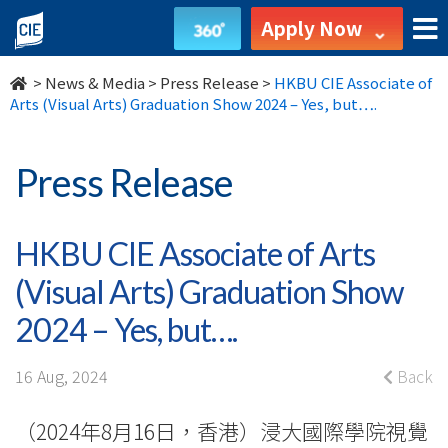
HKBU
Apply Now
CIE
>
News & Media
>
Press Release
>
HKBU CIE Associate of
Associate
Arts (Visual Arts) Graduation Show 2024 – Yes, but….
of
Press Release
Arts
(Visual
HKBU CIE Associate of Arts
Arts)
(Visual Arts) Graduation Show
Graduation
2024 – Yes, but….
Show
16 Aug, 2024
Back
2024
（2024年8月16日，香港）浸大國際學院視覺