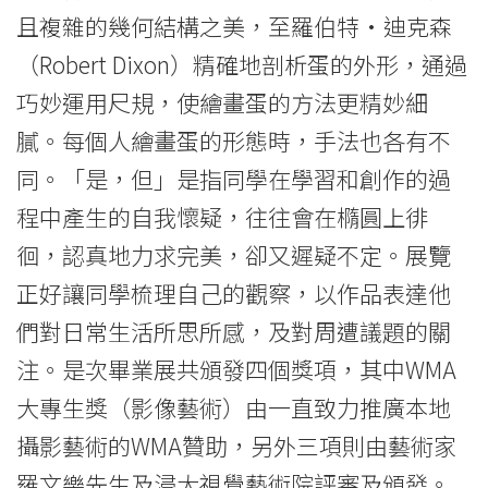
-
且複雜的幾何結構之美，至羅伯特·迪克森
（Robert Dixon）精確地剖析蛋的外形，通過
Hong
巧妙運用尺規，使繪畫蛋的方法更精妙細
Kong
膩。每個人繪畫蛋的形態時，手法也各有不
Baptist
同。「是，但」是指同學在學習和創作的過
University
程中產生的自我懷疑，往往會在橢圓上徘
徊，認真地力求完美，卻又遲疑不定。展覽
正好讓同學梳理自己的觀察，以作品表達他
們對日常生活所思所感，及對周遭議題的關
注。是次畢業展共頒發四個獎項，其中WMA
大專生獎（影像藝術）由一直致力推廣本地
攝影藝術的WMA贊助，另外三項則由藝術家
羅文樂先生及浸大視覺藝術院評審及頒發。