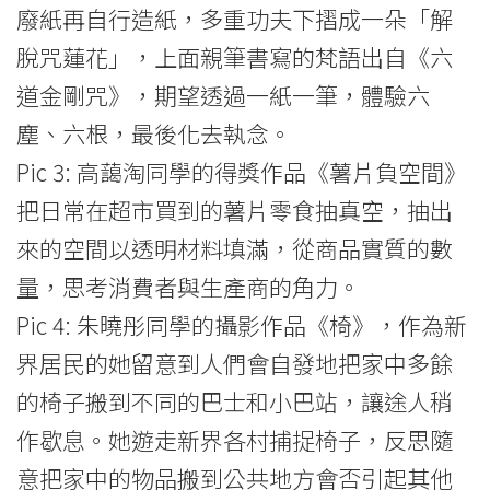
廢紙再自行造紙，多重功夫下摺成一朵「解
脫咒蓮花」，上面親筆書寫的梵語出自《六
道金剛咒》，期望透過一紙一筆，體驗六
塵、六根，最後化去執念。
Pic 3: 高藹淘同學的得獎作品《薯片負空間》
把日常在超市買到的薯片零食抽真空，抽出
來的空間以透明材料填滿，從商品實質的數
量，思考消費者與生產商的角力。
Pic 4: 朱曉彤同學的攝影作品《椅》，作為新
界居民的她留意到人們會自發地把家中多餘
的椅子搬到不同的巴士和小巴站，讓途人稍
作歇息。她遊走新界各村捕捉椅子，反思隨
意把家中的物品搬到公共地方會否引起其他