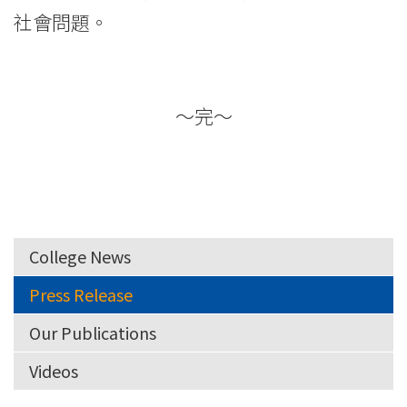
社會問題。
～完～
College News
Press Release
Our Publications
Videos