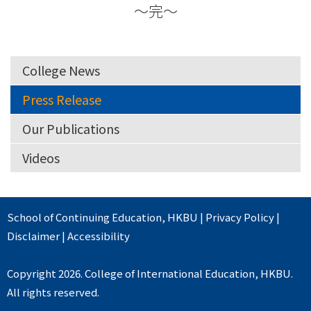
～完～
College News
Press Release
Our Publications
Videos
School of Continuing Education
,
HKBU
|
Privacy Policy
|
Disclaimer
|
Accessibility
Copyright 2026. College of International Education, HKBU.
All rights reserved.