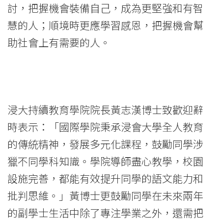
討，把握機會裝備自己，成為更堅強和有智
-
慧的人；順境時更應學習感恩，把握機會幫
Hong
助社會上有需要的人。
Kong
Baptist
University
浸大持續教育學院院長黃志漢博士致歡迎辭
時表示：「國際學院秉承浸會大學全人教育
的傳統精神，發展多元化課程，鼓勵同學涉
獵不同學科知識。學院導師盡心教學，校園
設施完善，都能有效提升同學的語文能力和
批判思維。」黃博士更鼓勵同學在未來兩年
的副學士生活中除了專注學業之外，還需把