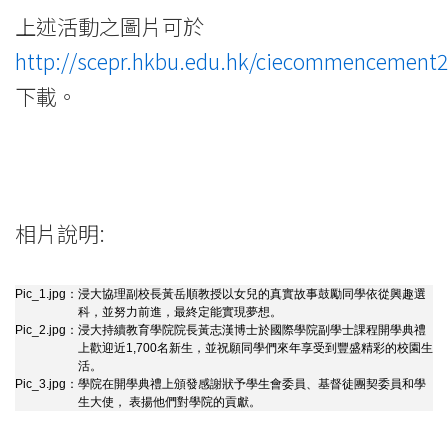
上述活動之圖片可於
http://scepr.hkbu.edu.hk/ciecommencement
下載。
相片說明:
Pic_1.jpg：
浸大協理副校長黃岳順教授以女兒的真實故事鼓勵同學依從興趣選
科，並努力前進，最終定能實現夢想。
Pic_2.jpg：
浸大持續教育學院院長黃志漢博士於國際學院副學士課程開學典禮
上歡迎近1,700名新生，並祝願同學們來年享受到豐盛精彩的校園生
活。
Pic_3.jpg：
學院在開學典禮上頒發感謝狀予學生會委員、基督徒團契委員和學
生大使， 表揚他們對學院的貢獻。