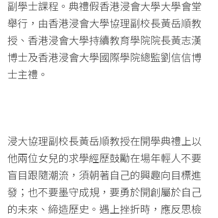
開
副學士課程。典禮假香港浸會大學大學會堂
學
舉行，由香港浸會大學協理副校長黃岳順教
禮
授、香港浸會大學持續教育學院院長黃志漢
博士及香港浸會大學國際學院總監劉信信博
-
士主禮。
College
News
-
浸大協理副校長黃岳順教授在開學典禮上以
College
他兩位女兒的求學經歷鼓勵在場年輕人不要
of
盲目跟隨潮流，須朝著自己的興趣向目標進
International
發；也不要墨守成規，要勇於開創屬於自己
Education
的未來、締造歷史。遇上挫折時，應反思檢