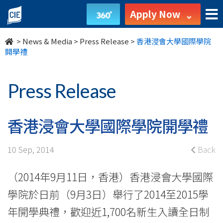
香
Apply Now
港
>
News & Media
>
Press Release
>
香港浸會大學國際學院
浸
開學禮
會
Press Release
大
學
香港浸會大學國際學院開學禮
國
10 Sep, 2014
Back
際
（2014年9月11日，香港）香港浸會大學國際
學
學院於日前（9月3日）舉行了2014至2015學
院
年開學典​​​​禮，歡迎近1,700名新生入讀全日制