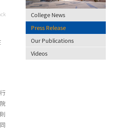
ck
College News
Press Release
，
Our Publications
在
Videos
行
學院
則
同