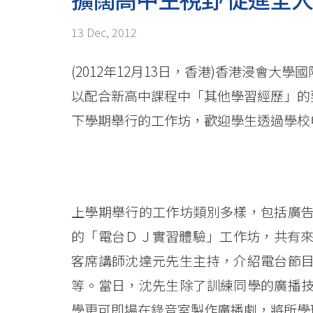
輪
「其
13 Dec, 2012
他
(2012年12月13日，香港)香港浸會
學
以配合新高中課程中「其他學習經歷」的
習
下學期舉行的工作坊，歡迎學生透過學校
經
歷」
工
上學期舉行的工作坊類別多樣，包括廣
的「電台ＤＪ實習體驗」工作坊，共有來
作
客席講師沈達元先生主持，介紹電台節
坊
等。當日，沈先生除了訓練同學的廣播
<br/>
學更可即場在錄音室製作廣播劇，將所學