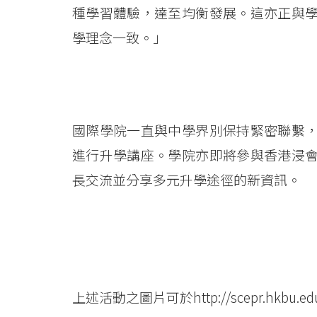
人
種學習體驗，達至均衡發展。這亦正與
發
學理念一致。」
展
-
College
國際學院一直與中學界別保持緊密聯繫
News
進行升學講座。學院亦即將參與香港浸
長交流並分享多元升學途徑的新資訊。
-
College
of
International
上述活動之圖片可於
http://scepr.hkbu.ed
Education