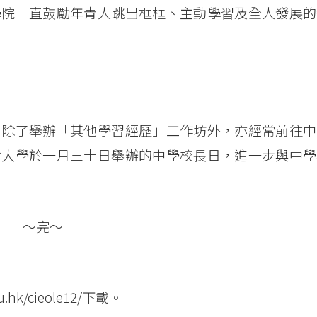
學院一直鼓勵年青人跳出框框、主動學習及全人發展的
，除了舉辦「其他學習經歷」工作坊外，亦經常前往中
會大學於一月三十日舉辦的中學校長日，進一步與中學
～完～
u.hk/cieole12/
下載。