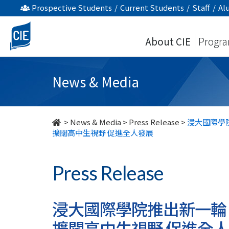
浸
Prospective Students
/
Current Students
/
Staff
/
Al
大
About CIE
Progr
國
際
News & Media
學
院
>
News & Media
>
Press Release
>
浸大國際學
擴闊高中生視野 促進全人發展
推
出
Press Release
新
一
浸大國際學院推出新一輪
擴闊高中生視野 促進全