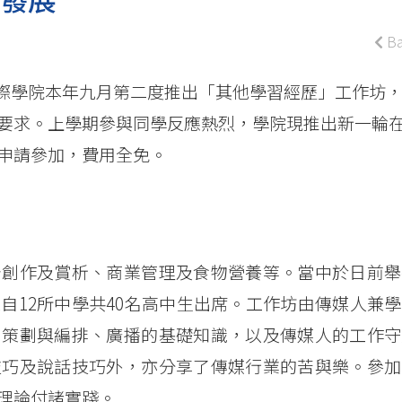
Ba
大學國際學院本年九月第二度推出「其他學習經歷」工作坊
要求。上學期參與同學反應熱烈，學院現推出新一輪
申請參加，費用全免。
告創作及賞析、商業管理及食物營養等。當中於日前舉
自12所中學共40名高中生出席。工作坊由傳媒人兼
目策劃與編排、廣播的基礎知識，以及傳媒人的工作守
技巧及說話技巧外，亦分享了傳媒行業的苦與樂。參加
理論付諸實踐。