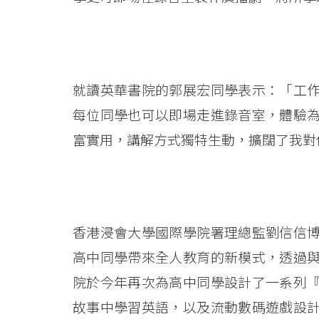
擴
闊
高
就讀英華書院的郭展宏同學表示：「工
中
每位同學也可以即場走進錄音室，體驗
生
富實用，講解方式獨特生動，擴闊了我對
視
野
促
香港浸會大學國際學院署理總監劉信信
高中同學帶來全人教育的新模式，透過
進
院於今年再次為高中同學設計了一系列
全
故事中學習英語，以及流動數碼遊戲設