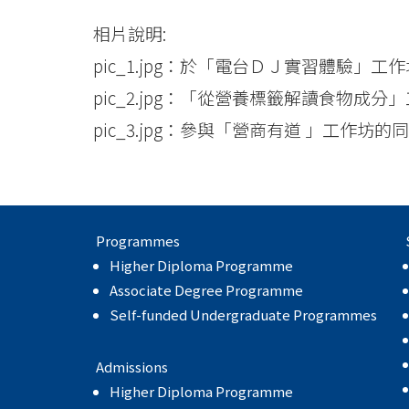
-
相片說明:
Hong
pic_1.jpg：於「電台ＤＪ實習體驗
pic_2.jpg：「從營養標籤解讀食物
Kong
pic_3.jpg：參與「營商有道 」工作
Baptist
University
Programmes
Higher Diploma Programme
Associate Degree Programme
Self-funded Undergraduate Programmes
Admissions
Higher Diploma Programme