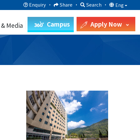
Enquiry
·
Share
·
Search
·
Eng
Campus
Apply Now
 & Media