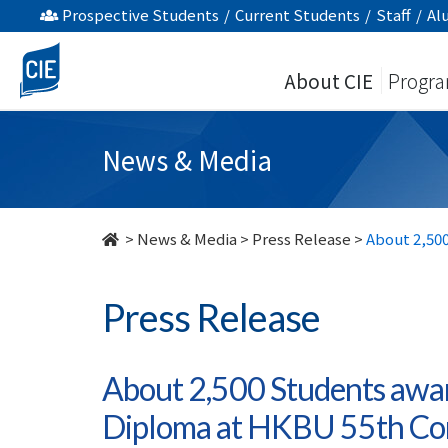
About
Prospective Students
/
Current Students
/
Staff
/
Al
2,500
About CIE
Progr
Students
awarded
News & Media
Associate
Degree
>
News & Media
>
Press Release
>
About 2,50
or
Press Release
High
Diploma
About 2,500 Students awar
at
Diploma at HKBU 55th C