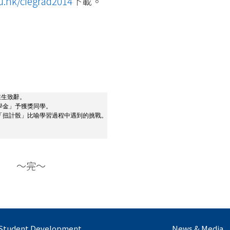
du.hk/ciegrad2014
下載。
業生致辭。
學金」予獲獎同學。
「扭計骰」比喻學習過程中遇到的挑戰。
～完～
Student Development
News & Media