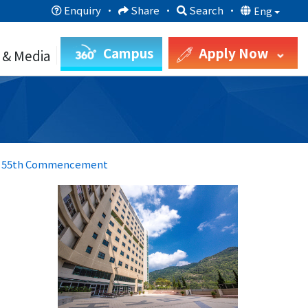
Enquiry
·
Share
·
Search
·
Eng
Campus
Apply Now
 & Media
BU 55th Commencement