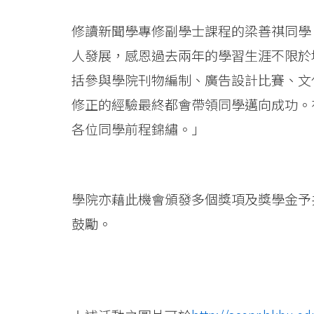
-
修讀新聞學專修副學士課程的梁善祺同學
Hong
人發展，感恩過去兩年的學習生涯不限於
Kong
括參與學院刊物編制、廣告設計比賽、文
Baptist
修正的經驗最終都會帶領同學邁向成功。
各位同學前程錦繡。」
University
學院亦藉此機會頒發多個獎項及獎學金予
鼓勵。