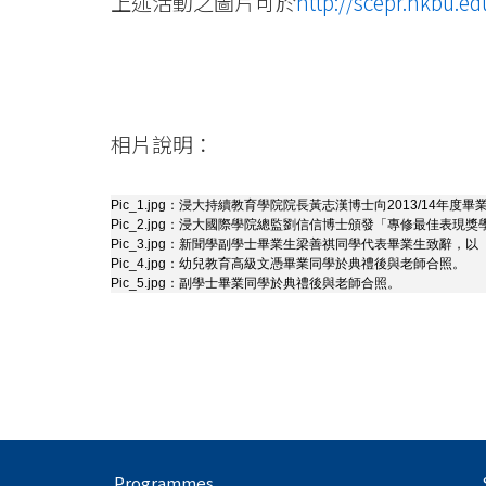
上述活動之圖片可於
http://scepr.hkbu.e
相片說明：
Pic_1.jpg：
浸大持續教育學院院長黃志漢博士向2013/14年度畢
Pic_2.jpg：
浸大國際學院總監劉信信博士頒發「專修最佳表現獎
Pic_3.jpg：
新聞學副學士畢業生梁善祺同學代表畢業生致辭，以
Pic_4.jpg：
幼兒教育高級文憑畢業同學於典禮後與老師合照。
Pic_5.jpg：
副學士畢業同學於典禮後與老師合照。
Programmes