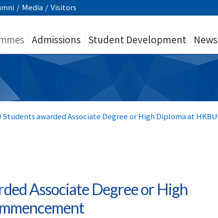
umni
/
Media
/
Visitors
ammes
Admissions
Student Development
News
0 Students awarded Associate Degree or High Diploma at HK
ded Associate Degree or High
ommencement