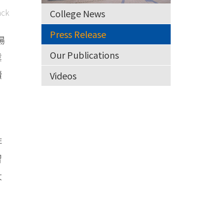
ck
College News
Press Release
場
Our Publications
業
續
Videos
非
習
大