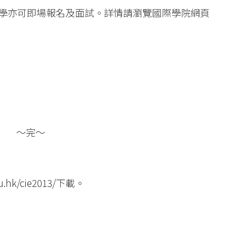
學亦可即場報名及面試。詳情請瀏覽國際學院網頁
～完～
u.hk/cie2013/
下載。