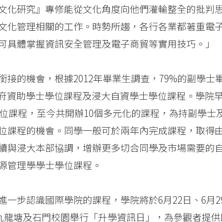
文化研究』專修能從文化角度向他們灌輸整全的批判
文化管理相關的工作。時勢所趨，各行各業都著重電
可具體掌握資訊安全管理及電子商貿等實用技巧。」
接的機會，根據2012年畢業生調查，79%的副學士
政府資助學士學位課程及浸大自資學士學位課程。學院
學位課程，至今共開辦10個多元化的課程，為持副學士
位課程的機會。同學一般可於兩年內完成課程，取得
續與浸大本部協調，增辦更多切合同學及市場需要的
源管理學學士學位課程。
一步認識國際學院的課程，學院將於6月22日、6月2
在九龍塘及石門校園舉行「升學資訊日」，為參觀者提供