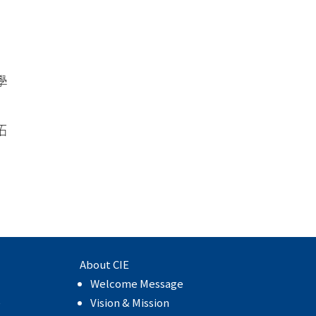
學
拓
About CIE
Welcome Message
e
Vision & Mission