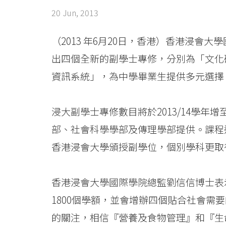
year
20 Jun, 2013
-
College
（2013 年6月20日，香港）香港浸
出四個全新的副學士專修，分別為「文化
News
資訊系統」，為中學畢業生提供多元選擇
-
College
浸大副學士專修數目將於2013/14學年
of
部、社會科學學部及傳理學部提供。課程
香港浸會大學頒授副學位，個別學科更取
International
Education
香港浸會大學國際學院總監劉信信博士表
-
1800個學額，並會增辦四個貼合社會需
Hong
的關注，相信『營養及食物管理』和『生