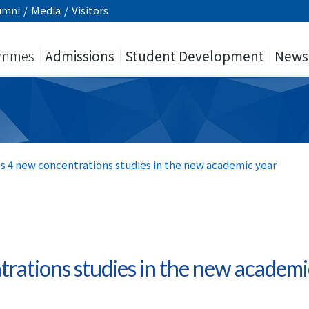
umni
/
Media
/
Visitors
ammes
Admissions
Student Development
News
s 4 new concentrations studies in the new academic year
rations studies in the new academi