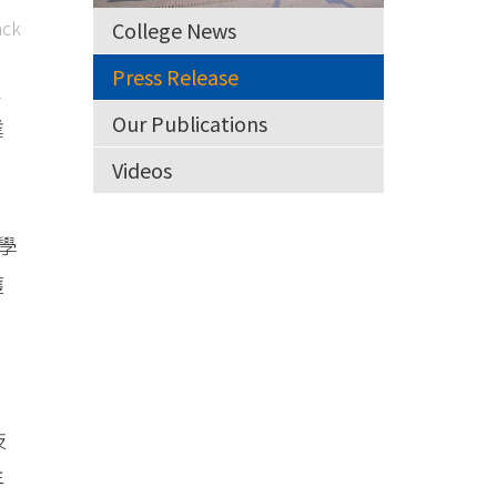
ck
College News
Press Release
推
Our Publications
業
Videos
學
獲
技
年