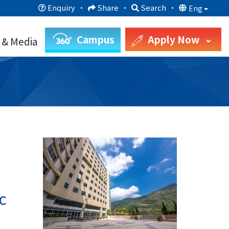
Enquiry
·
Share
·
Search
·
Eng
Campus
Apply Now
 & Media
c