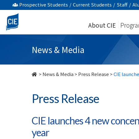
CIE
Prospective Students
/
Current Students
/
Staff
/
Al
launches
About CIE
Progr
4
new
News & Media
concentrations
studies
>
News & Media
>
Press Release
>
CIE launche
in
Press Release
the
new
CIE launches 4 new concent
academic
year