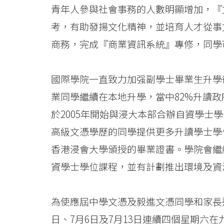
青年人參與社會事務的人數明顯增加，『
Kong
考，有助發揚文化精神，並培育人才從事
Baptist
商務，完成『商業資訊系統』專修，同學
University
國際學院一直致力加强副學士畢業生升學銜
業同學繼續在本地升學，當中82%升讀
於2005年開始與浸大本部合辦自資學士
高級文憑學歷的同學提供更多升讀學士學
香港浸會大學頒授的畢業證書。學院會繼
資學士學位課程，並有計劃推出環境及資
為使應屆中學文憑及毅進文憑同學和家長進
日、7月6日及7月13日連續四個星期六