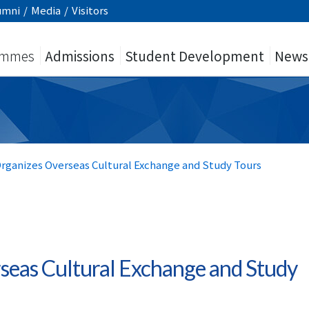
umni
/
Media
/
Visitors
ammes
Admissions
Student Development
News
rganizes Overseas Cultural Exchange and Study Tours
eas Cultural Exchange and Study