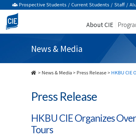
HKBU
Prospective Students
/
Current Students
/
Staff
/
Al
CIE
About CIE
Progr
Organizes
Overseas
News & Media
Cultural
Exchange
>
News & Media
>
Press Release
>
HKBU CIE O
and
Press Release
Study
Tours
HKBU CIE Organizes Overs
-
Tours