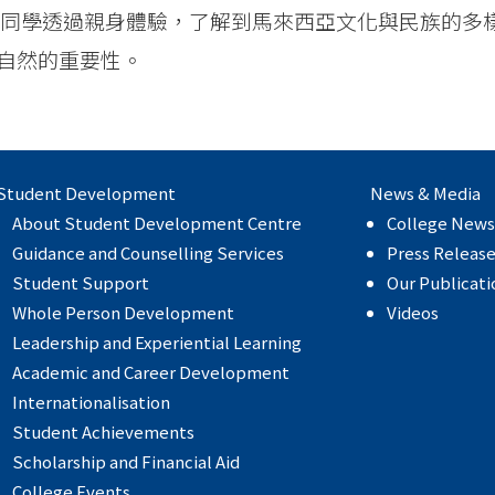
」— 同學透過親身體驗，了解到馬來西亞文化與民族的多
自然的重要性。
Student Development
News & Media
About Student Development Centre
College News
Guidance and Counselling Services
Press Releas
Student Support
Our Publicati
Whole Person Development
Videos
Leadership and Experiential Learning
Academic and Career Development
Internationalisation
Student Achievements
Scholarship and Financial Aid
College Events