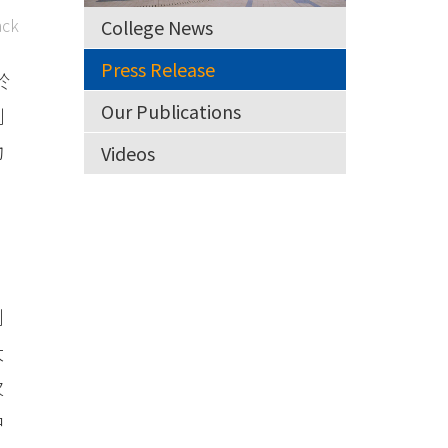
ck
College News
Press Release
於
Our Publications
別
動
Videos
劃
大
次
中