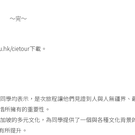
～完～
u.hk/cietour
下載。
 參與同學均表示，是次旅程讓他們見證到人與人無疆界、
惜所擁有的重要性。
— 新加坡的多元文化，為同學提供了一個與各種文化背景
有所提升。