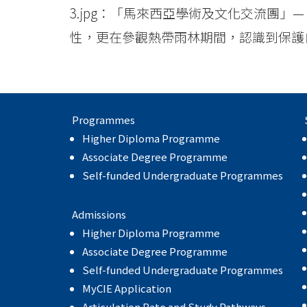
3.jpg：「馬來西亞學術及文化交流團
性，更在參觀熱帶雨林期間，認識到保護
Programmes
Higher Diploma Programme
Associate Degree Programme
Self-funded Undergraduate Programmes
Admissions
Higher Diploma Programme
Associate Degree Programme
Self-funded Undergraduate Programmes
MyCIE Application
Articulation Rate and Study Pathways