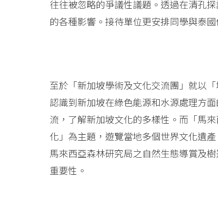
往往被忽略的爭議性議題。透過在清孔探
University
的各種影響。接待單位更安排同學與泰國
至於「新加坡學術及文化交流團」就以「
認識到新加坡在綠色能源和水源處理方面
流，了解新加坡文化的多樣性。而「馬來
化」為主題，遊覽當地多個世界文化遺產
馬來西亞森林研究局之自然生態導賞及樹
重要性。