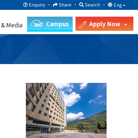
Enquiry
·
Share
·
Search
·
Eng
Campus
Apply Now
 & Media