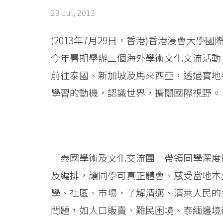
College
29 Jul, 2013
News
-
(2013年7月29日，香港)香港浸會大
今年暑期舉辦三個海外學術文化文流活動
College
前往泰國、新加坡及馬來西亞，透過實地
of
學習的動機，認識世界，擴闊國際視野。
International
Education
-
「泰國學術及文化交流團」帶領同學深度
Hong
及編排，讓同學可真正體會、感受當地本
Kong
學、社區、市場，了解清邁、清萊人民的
問題，如人口販賣、難民困境、泰緬邊境
Baptist