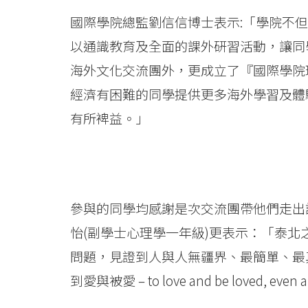
國際學院總監劉信信博士表示:「學院不
以通識教育及全面的課外硏習活動，讓同
海外文化交流團外，更成立了『國際學院環球體驗資
經濟有困難的同學提供更多海外學習及體
有所裨益。」
參與的同學均感謝是次交流團帶他們走出
怡(副學士心理學一年級)更表示：「泰
問題，見證到人與人無疆界、最簡單、最
到愛與被愛 – to love and be loved, 