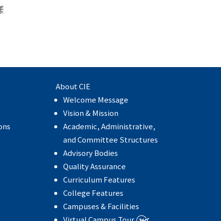
樣
About CIE
Welcome Message
e
Vision & Mission
ons
Academic, Administrative,
and Committee Structures
Advisory Bodies
Quality Assurance
Curriculum Features
College Features
Campuses & Facilities
Virtual Campus Tour