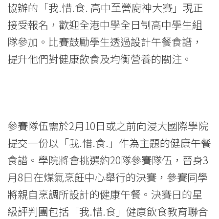
-
協辦的「我.惜.食. 高中至營廚神大賽」現正
College
接受報名，歡迎全港中學全日制高中學生組
of
隊參加。比賽鼓勵學生透過設計午餐食譜，
提升他們對健康飲食及均衡營養的關注。
International
Education
-
Hong
參賽隊伍需於2月10日或之前向浸大國際學院
提交一份以「我.惜.食.」作為主題的健康午餐
Kong
食譜。學院將會挑選約20隊參賽隊伍，晉身3
Baptist
月8日在煤氣烹飪中心舉行的決賽，參賽同學
University
將親自烹調所設計的健康午餐。決賽日的星
級評判團包括「我.惜.食」健康飲食教育聯合