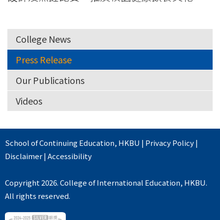
College News
Press Release
Our Publications
Videos
School of Continuing Education
,
HKBU
|
Privacy Policy
|
Disclaimer
|
Accessibility
Copyright 2026. College of International Education, HKBU.
All rights reserved.