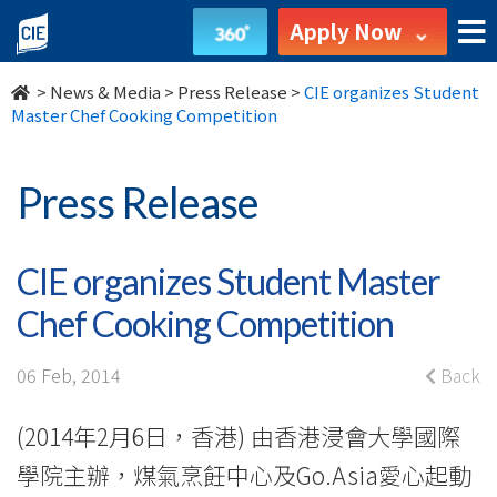
CIE
Apply Now
organizes
>
News & Media
>
Press Release
>
CIE organizes Student
Student
Master Chef Cooking Competition
Master
Press Release
Chef
Cooking
CIE organizes Student Master
Competition
Chef Cooking Competition
-
06 Feb, 2014
Back
College
(2014年2月6日，香港) 由香港浸會大學國際
News
學院主辦，煤氣烹飪中心及Go.Asia愛心起動