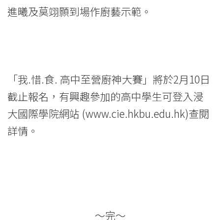
進曦及莫翊顥到場作廚藝示範。
「我.惜.食. 高中至營廚神大賽」將於2月10日
截止報名，有興趣參加的高中學生可登入浸
大國際學院網站 (
www.cie.hkbu.edu.hk
)查閱
詳情。
～完～