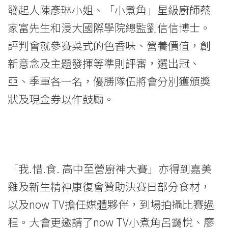
發起人陳彥琳小姐、「小煮角」星級廚師蔡
家富先生和浸大國際學院總監劉信信博士。
評判會就參賽菜式的色香味、營養價值，創
新意念及主題發揮等準則評審，選出冠、
亞、季軍各一名，優勝隊伍將會分別獲頒獎
狀及現金券以作鼓勵。
「我.惜.食. 高中至營廚神大賽」亦得到嘉美
雞及新生精神康復會贊助決賽日部分食材，
以及now TV擔任媒體夥伴，到場拍攝比賽過
程。大會更邀請了now TV小煮角呂靄悅、廖