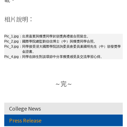
相片說明：
Pic_1.jpg：
出席嘉賓與獲獎同學於頒獎典禮後合照留念。
Pic_2.jpg：
國際學院總監劉信信博士（中）與獲獎同學合照。
Pic_3.jpg：
同學接受浸大國際學院諮詢委員會委員巢國明先生（中）頒發獎學
金證書。
Pic_4.jpg：
同學在師生對談環節中分享獲獎感受及交流學習心得。
～完～
College News
Press Release