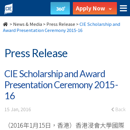
CIE
Apply Now
Scholarship
>
News & Media
>
Press Release
>
CIE Scholarship and
and
Award Presentation Ceremony 2015-16
Award
Press Release
Presentation
Ceremony
CIE Scholarship and Award
2015-
Presentation Ceremony 2015-
16
16
-
15 Jan, 2016
Back
College
（2016年1月15日，香港）香港浸會大學國際