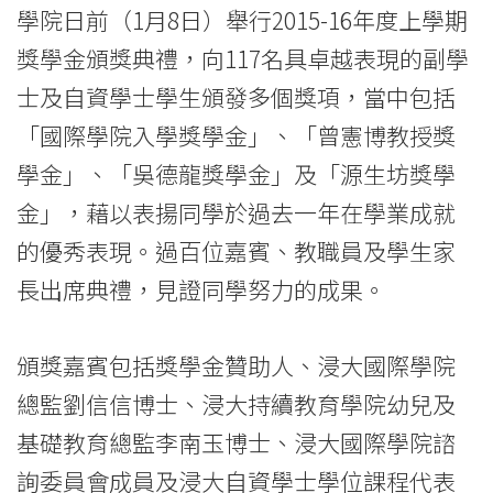
News
學院日前（1月8日）舉行2015-16年度上學期
-
獎學金頒獎典禮，向117名具卓越表現的副學
College
士及自資學士學生頒發多個獎項，當中包括
「國際學院入學獎學金」、「曾憲博教授獎
of
學金」、「吳德龍獎學金」及「源生坊獎學
International
金」，藉以表揚同學於過去一年在學業成就
Education
的優秀表現。過百位嘉賓、教職員及學生家
-
長出席典禮，見證同學努力的成果。
Hong
頒獎嘉賓包括獎學金贊助人、浸大國際學院
Kong
總監劉信信博士、浸大持續教育學院幼兒及
Baptist
基礎教育總監李南玉博士、浸大國際學院諮
University
詢委員會成員及浸大自資學士學位課程代表