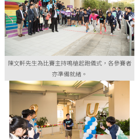
陳文軒先生為比賽主持鳴槍起跑儀式，各參賽者
亦準備就緒。