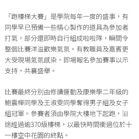
「跑樓梯大賽」是學院每年一度的盛事，有
同學早已預備一些精心製作的道具為參加者
打氣，部分還即時自行組成啦啦隊，瞬間令
整個比賽洋溢歡樂氣氛。有教職員及嘉賓更
大受現場氣氛感染，即場報名參加賽事以示
支持，共襄盛舉。
比賽最終分別由修讀運動及康樂學二年級的
鮑震樺同學及王淑雯同學奪得男子組及女子
組冠軍。參賽者須由學院大樓地下起跑，沿
途經過逾370級樓梯，以最快時間衝過位於十
一樓空中花園的終點。