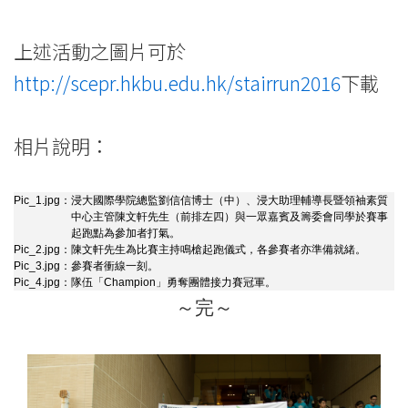
上述活動之圖片可於
http://scepr.hkbu.edu.hk/stairrun2016
下載
相片說明：
Pic_1.jpg：
浸大國際學院總監劉信信博士（中）、浸大助理輔導長暨領袖素質
中心主管陳文軒先生（前排左四）與一眾嘉賓及籌委會同學於賽事
起跑點為參加者打氣。
Pic_2.jpg：
陳文軒先生為比賽主持鳴槍起跑儀式，各參賽者亦準備就緒。
Pic_3.jpg：
參賽者衝線一刻。
Pic_4.jpg：
隊伍「Champion」勇奪團體接力賽冠軍。
～完～