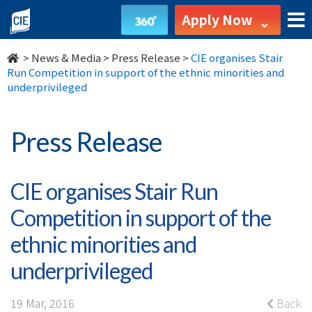
CIE
Apply Now
organises
>
News & Media
>
Press Release
>
CIE organises Stair
Stair
Run Competition in support of the ethnic minorities and
underprivileged
Run
Competition
Press Release
in
CIE organises Stair Run
support
Competition in support of the
of
ethnic minorities and
the
underprivileged
ethnic
19 Mar, 2016
Back