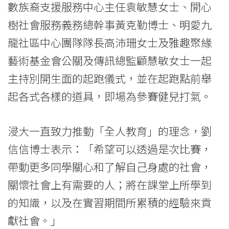
數族裔支援服務中心主任袁敏慧女士、開心
-
樹社會服務義務總幹事黃克勤博士、明愛九
Hong
龍社區中心團隊隊長高沛珊女士及雅趣聚緣
Kong
藝術基金會公關及傳訊總監顧慧敏女士一起
Baptist
主持別開生面的起跑儀式，並在起跑點前舉
起各式各樣的道具，即場為參賽健兒打氣。
University
浸大一直致力推動「全人教育」的理念，劉
信信博士表示：「希望可以透過是次比賽，
帶動更多同學關心和了解自己身處的社會，
關懷社會上有需要的人；將在課堂上所學到
的知識，以及在實習期間所累積的經驗來貢
獻社會。」