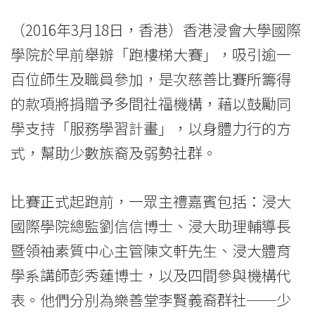
minorities
and
（2016年3月18日，香港）香港浸會大學國際
學院於早前舉辦「跑樓梯大賽」，吸引逾一
underprivileged
百位師生及職員參加，是次慈善比賽所籌得
-
的款項將捐贈予多間社福機構，藉以鼓勵同
College
學支持「服務學習計畫」，以身體力行的方
News
式，幫助少數族裔及弱勢社群。
-
比賽正式起跑前，一眾主禮嘉賓包括：浸大
College
國際學院總監劉信信博士、浸大助理輔導長
of
暨領袖素質中心主管陳文軒先生、浸大體育
International
學系講師彭秀蓮博士，以及四間參與機構代
Education
表。他們分別為樂善堂李賢義裔群社──少