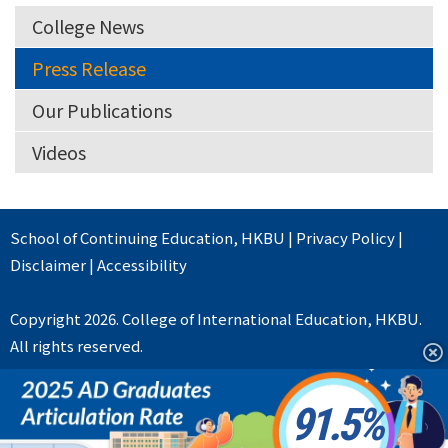
College News
Press Release
Our Publications
Videos
School of Continuing Education
,
HKBU
|
Privacy Policy
|
Disclaimer
|
Accessibility
Copyright 2026. College of International Education, HKBU.
All rights reserved.
91.5