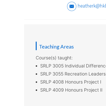
介
heatherk@hk
-
国
际
学
Teaching Areas
院
Course(s) taught:
-
SRLP 3005 Individual Difference
香
SRLP 3055 Recreation Leaders
港
SRLP 4008 Honours Project I
浸
SRLP 4009 Honours Project II
会