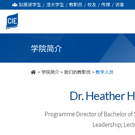
我
拟报读学生
/
浸大学生
/
教职员
/
校友
/
传媒
/
访客
们
的
教
学院简介
职
员
>
学院简介
>
我们的教职员
>
教学人员
-
Dr. Heathe
学
院
Programme Director of Bachelor of 
简
Leadership; Lectu