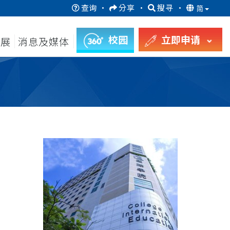
查询
·
分享
·
搜寻
·
简
校园
立即申请
发展
消息及媒体