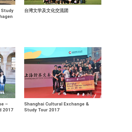
 Study
台湾文学及文化交流团
nhagen
me –
Shanghai Cultural Exchange &
d 2017
Study Tour 2017