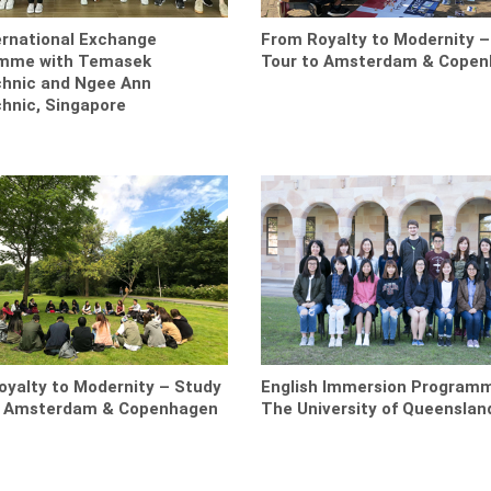
ernational Exchange
From Royalty to Modernity –
mme with Temasek
Tour to Amsterdam & Cope
chnic and Ngee Ann
hnic, Singapore
oyalty to Modernity – Study
English Immersion Program
o Amsterdam & Copenhagen
The University of Queenslan