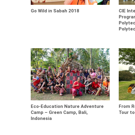
Go Wild in Sabah 2018
CIE Int
Progra
Polyte
Polytec
Eco-Education Nature Adventure
From R
Camp – Green Camp, Bali,
Tour t
Indonesia