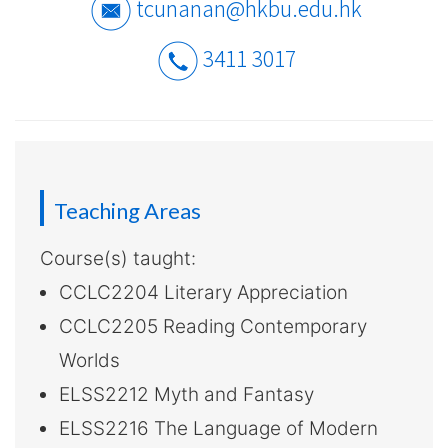
介
tcunanan@hkbu.edu.hk
-
3411 3017
国
际
学
院
Teaching Areas
-
Course(s) taught:
CCLC2204 Literary Appreciation
香
CCLC2205 Reading Contemporary
港
Worlds
浸
ELSS2212 Myth and Fantasy
会
ELSS2216 The Language of Modern