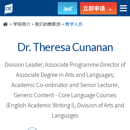
我
立即申请
们
>
学院简介
>
我们的教职员
>
教学人员
的
教
Dr. Theresa Cunanan
职
Division Leader; Associate Programme Director of
员
Associate Degree in Arts and Languages;
-
Academic Co-ordinator and Senior Lecturer,
学
Generic Content - Core Language Courses
院
(English Academic Writing I), Division of Arts and
Languages
简