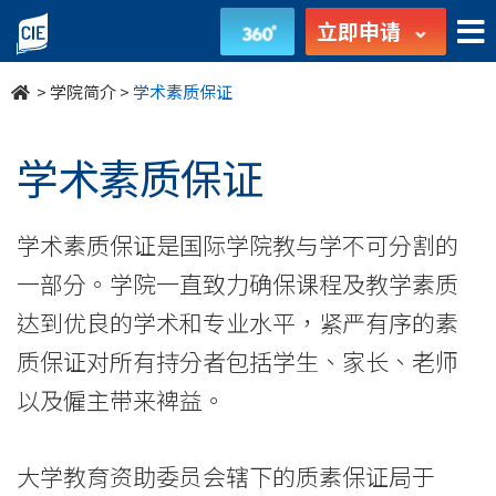
学
立即申请
术
>
学院简介
>
学术素质保证
素
质
学术素质保证
保
学术素质保证是国际学院教与学不可分割的
证
一部分。学院一直致力确保课程及教学素质
-
达到优良的学术和专业水平，紧严有序的素
学
质保证对所有持分者包括学生、家长、老师
院
以及僱主带来裨益。
简
大学教育资助委员会辖下的质素保证局于