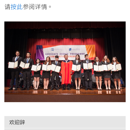
大
请
按此
参阅详情。
学
欢迎辞