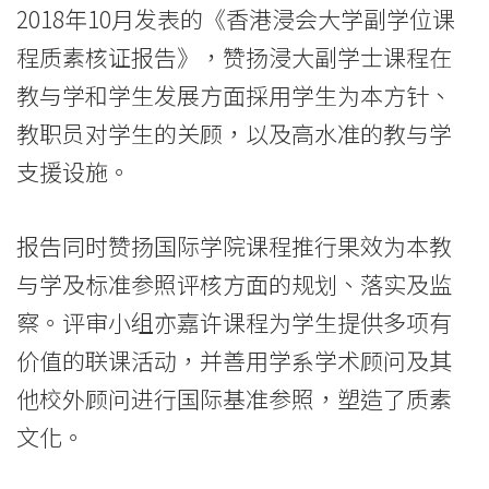
介
2018年10月发表的《香港浸会大学副学位课
-
程质素核证报告》，赞扬浸大副学士课程在
国
教与学和学生发展方面採用学生为本方针、
教职员对学生的关顾，以及高水准的教与学
际
支援设施。
学
院
报告同时赞扬国际学院课程推行果效为本教
-
与学及标准参照评核方面的规划、落实及监
察。评审小组亦嘉许课程为学生提供多项有
香
价值的联课活动，并善用学系学术顾问及其
港
他校外顾问进行国际基准参照，塑造了质素
浸
文化。
会