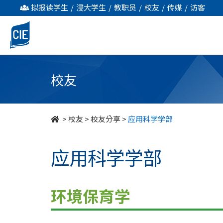
应
拟报读学生
/
浸大学生
/
教职员
/
校友
/
传媒
/
访客
用
科
学
校友
学
部
>
校友
>
校友分享
>
应用科学学部
-
应用科学学部
校
友
环境保育学
园