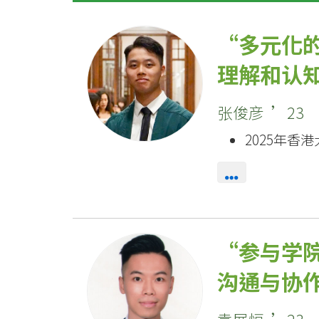
多元化
理解和认
张俊彦 ’23
2025年香
参与学
沟通与协