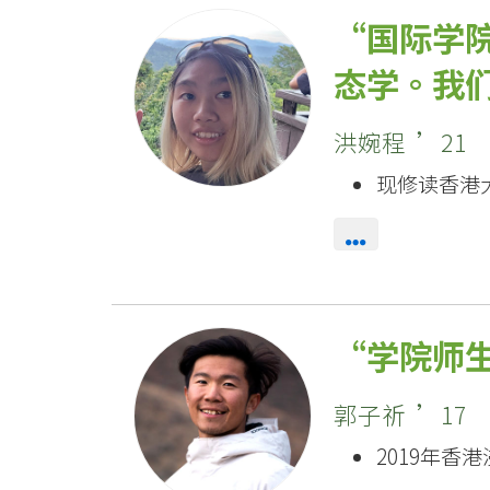
地
国际学
-
态学。我
国
际
洪婉程 ’21
学
现修读香港
院
-
香
学院师
港
郭子祈 ’17
浸
2019年香
会