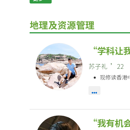
地理及资源管理
学科让
苏子礼 ’22
现修读香港
我有机