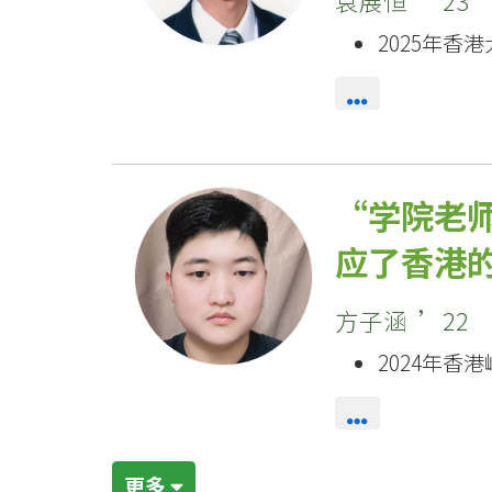
袁展恒 ’23
2025年香
学院老
应了香港
方子涵 ’22
2024年香
更多