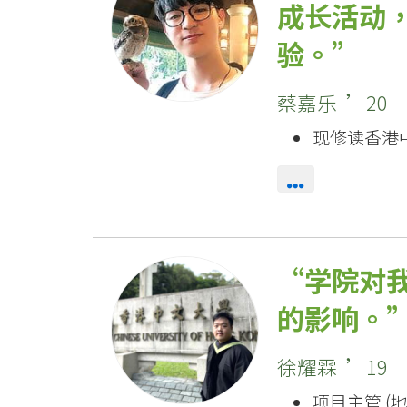
成长活动
验。
蔡嘉乐 ’20
现修读香港
学院对
的影响。
徐耀霖 ’19
项目主管 (