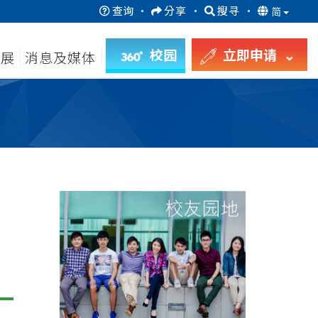
查询
·
分享
·
搜寻
·
简
校园
立即申请
发展
消息及媒体