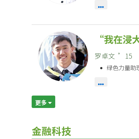
大
学
我在浸
罗卓文 ’15
绿色力量助
更多
金融科技