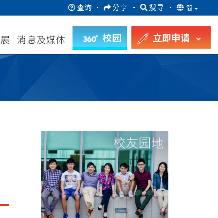
查询
·
分享
·
搜寻
·
简
校园
立即申请
发展
消息及媒体