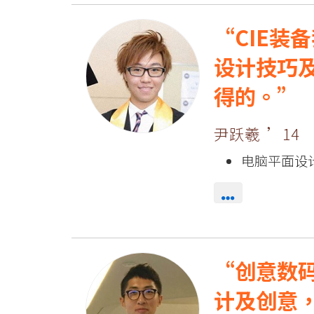
CIE装
设计技巧
得的。
尹跃羲 ’14
电脑平面设
创意数
计及创意