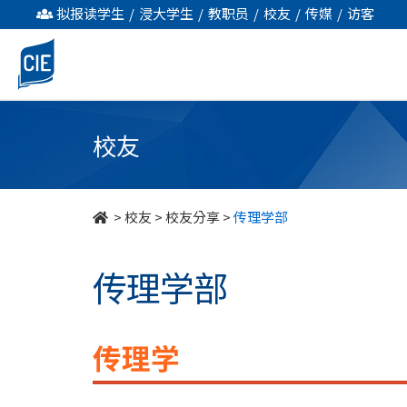
传
拟报读学生
/
浸大学生
/
教职员
/
校友
/
传媒
/
访客
理
学
部
校友
-
校
>
校友
>
校友分享
>
传理学部
友
传理学部
园
地
传理学
-