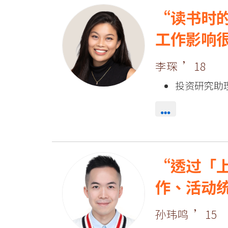
国
读书时
际
工作影响
学
院
李琛 ’18
-
投资研究助
香
港
浸
透过「
会
作、活动
大
孙玮鸣 ’15
学