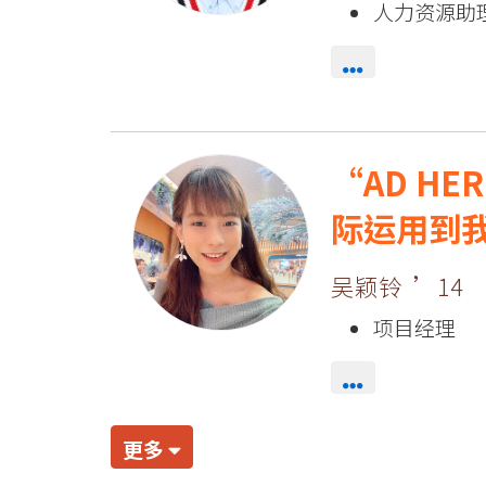
人力资源助
AD H
际运用到
吴颖铃 ’14
项目经理
更多