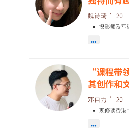
独特而有
魏诗琦 ’20
摄影师及写
课程带
其创作和
邓自力 ’20
现修读香港