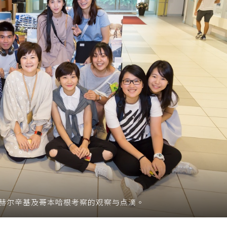
到赫尔辛基及哥本哈根考察的观察与点滴。