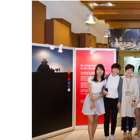
影
展
-
学
院
消
息
-
国
际
学