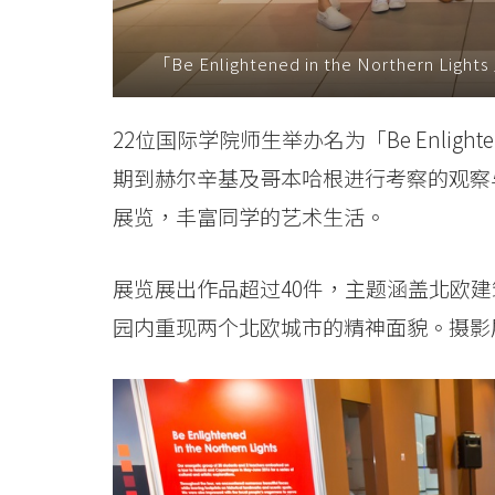
院
「Be Enlightened in the Northe
-
香
22位国际学院师生举办名为「Be Enlightene
港
期到赫尔辛基及哥本哈根进行考察的观察
浸
展览，丰富同学的艺术生活。
会
展览展出作品超过40件，主题涵盖北欧
大
园内重现两个北欧城市的精神面貌。摄影
学