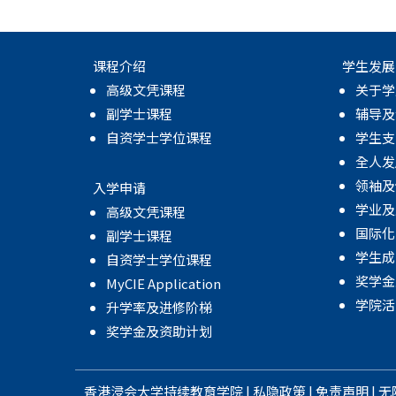
课程介绍
学生发展
高级文凭课程
关于学
副学士课程
辅导及
自资学士学位课程
学生支
全人发
领袖及
入学申请
学业及
高级文凭课程
国际化
副学士课程
学生成
自资学士学位课程
奖学金
MyCIE Application
学院活
升学率及进修阶梯
奖学金及资助计划
香港浸会大学
持续教育学院
|
私隐政策
|
免责声明
|
无