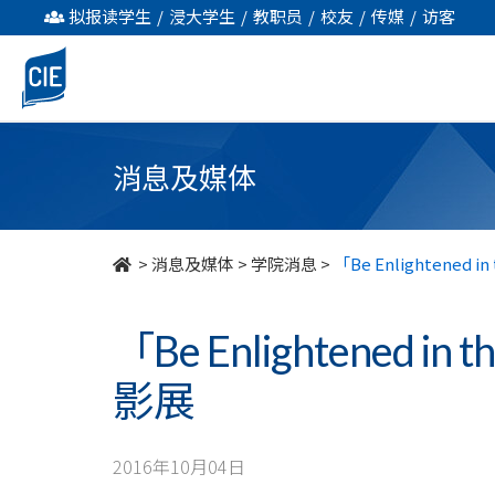
「Be
拟报读学生
/
浸大学生
/
教职员
/
校友
/
传媒
/
访客
Enlightened
in
the
消息及媒体
Northern
Lights
>
消息及媒体
>
学院消息
>
「Be Enlightened i
」
「Be Enlightened in 
北
影展
歐
摄
2016年10月04日