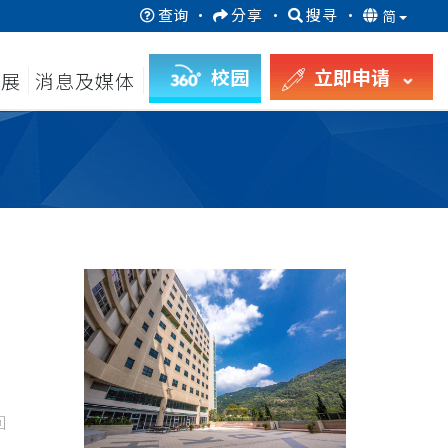
查询
·
分享
·
搜寻
·
简
校园
立即申请
发展
消息及媒体
回