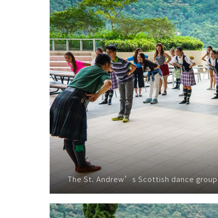
会
大
学
The St. Andrew’s Scottish dance group 