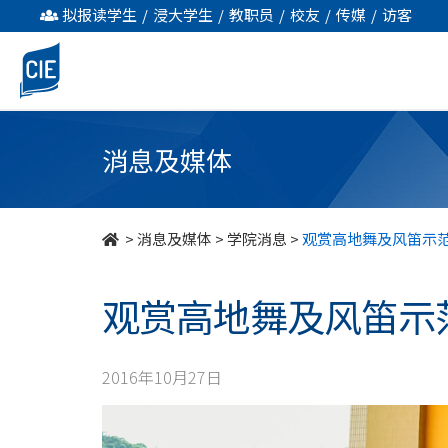
观
拟报读学生
/
浸大学生
/
教职员
/
校友
/
传媒
/
访客
赏
高
地
消息及媒体
舞
及
>
消息及媒体
>
学院消息
>
观赏高地舞及风笛示
风
观赏高地舞及风笛示
笛
示
2016年10月27日
范