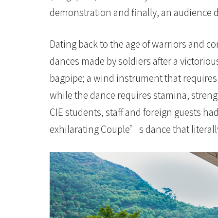
息
demonstration and finally, an audience d
-
Dating back to the age of warriors and co
国
dances made by soldiers after a victoriou
际
bagpipe; a wind instrument that require
学
while the dance requires stamina, streng
CIE students, staff and foreign guests ha
院
exhilarating Couple’s dance that literall
-
香
港
浸