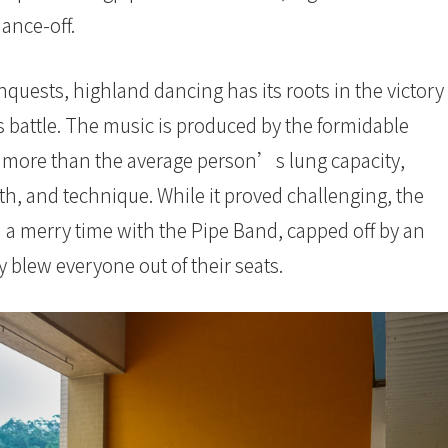
ance-off.
nquests, highland dancing has its roots in the victory
s battle. The music is produced by the formidable
s more than the average person’s lung capacity,
th, and technique. While it proved challenging, the
d a merry time with the Pipe Band, capped off by an
y blew everyone out of their seats.