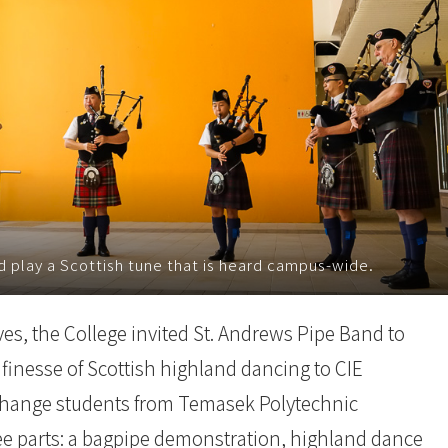
play a Scottish tune that is heard campus-wide.
ives, the College invited St. Andrews Pipe Band to
inesse of Scottish highland dancing to CIE
xchange students from Temasek Polytechnic
hree parts: a bagpipe demonstration, highland dance