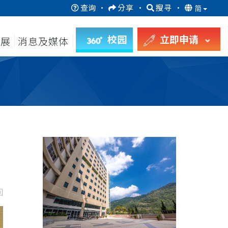
查询
·
分享
·
搜寻
·
简
校园
立即申请
发展
消息及媒体
回