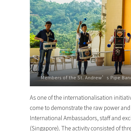
体
验
苏
格
兰
文
化
Members of the St. Andrew’s Pipe Band 
-
As one of the internationalisation initiat
学
come to demonstrate the raw power and f
院
International Ambassadors, staff and e
消
(Singapore). The activity consisted of t