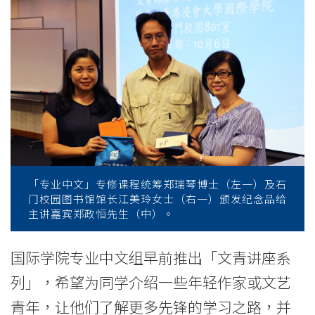
青
讲
座
系
列」
揭
幕
「专业中文」专修课程统筹郑瑞琴博士（左一）及石
门校园图书馆馆长江美玲女士（右一）颁发纪念品给
郑
主讲嘉宾郑政恒先生（中）。
政
国际学院专业中文组早前推出「文青讲座系
恒
列」，希望为同学介绍一些年轻作家或文艺
分
青年，让他们了解更多先锋的学习之路，并