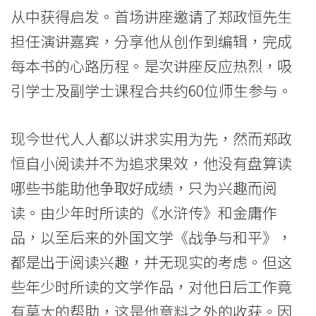
享
从中获得启发。首场讲座邀请了郑政恒先生
担任演讲嘉宾，分享他从创作到编辑，完成
「一
每本书的心路历程。是次讲座反应热烈，吸
本
引学士及副学士课程合共约60位师生参与。
书
的
现今世代人人都以讲求实用为先，然而郑政
恒自小阅读并不为追求果效，他没有盘算读
完
哪些书能助他争取好成绩，只为兴趣而阅
成」
读。由少年时所读的《水浒传》和金庸作
心
品，以至后来的外国文学《战争与和平》，
得
都是出于阅读兴趣，并无现实的考虑。但这
些年少时所读的文学作品，对他日后工作竟
-
有莫大的帮助，这是他意料之外的收获。因