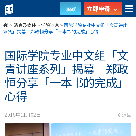
国
立即申请
际
>
消息及媒体
>
学院消息
>
国际学院专业中文组「文青讲座
学
系列」揭幕 郑政恒分享「一本书的完成」心得
院
国际学院专业中文组「文
专
青讲座系列」揭幕 郑政
业
恒分享「一本书的完成」
中
心得
文
组
2016年11月02日
返回
「文