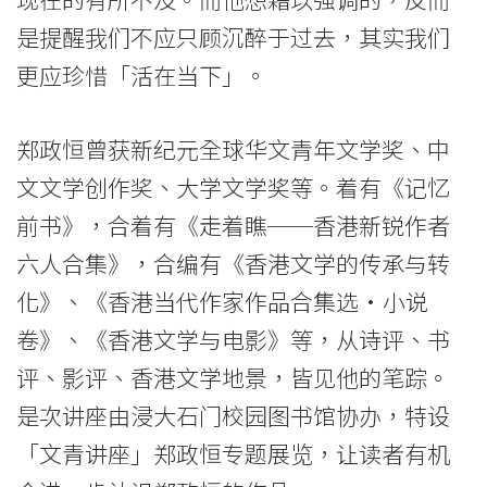
港
是提醒我们不应只顾沉醉于过去，其实我们
更应珍惜「活在当下」。
浸
会
郑政恒曾获新纪元全球华文青年文学奖、中
大
文文学创作奖、大学文学奖等。着有《记忆
学
前书》，合着有《走着瞧──香港新锐作者
六人合集》，合编有《香港文学的传承与转
化》、《香港当代作家作品合集选•小说
卷》、《香港文学与电影》等，从诗评、书
评、影评、香港文学地景，皆见他的笔踪。
是次讲座由浸大石门校园图书馆协办，特设
「文青讲座」郑政恒专题展览，让读者有机