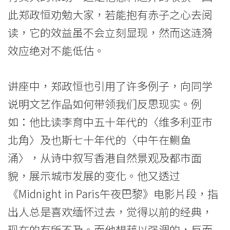
学
此郑政恒劝勉大家，若能抱有赤子之心去阅
院
读，它的效益虽不会立刻显现，然而这涟漪
消
效应绝对不能低估。
息
讲座中，郑政恒也引用了许多例子，向同学
-
说明文艺作品如何带领我们反思现实。例
国
如：他比读李育中五十年代的〈维多利亚市
际
北角〉及也斯七十年代的〈中午在鲗鱼
学
涌〉，从诗中叙写香港自然景观及都市面
貌，展示城市发展的变化。他又透过
院
《Midnight in Paris午夜巴黎》电影片段，指
-
出人总是喜欢缅怀过去，觉得以前的经典，
香
现在的有所不及。而他想藉以强调的，反而