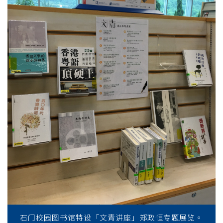
石门校园图书馆特设「文青讲座」郑政恒专题展览。