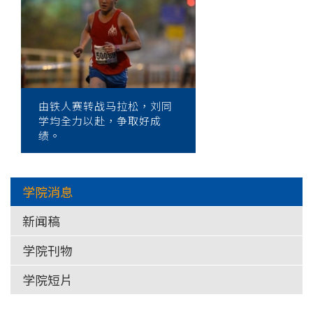
院
-
香
港
由铁人赛转战马拉松，刘同
浸
学均全力以赴，争取好成
绩。
会
大
学院消息
学
新闻稿
学院刊物
学院短片