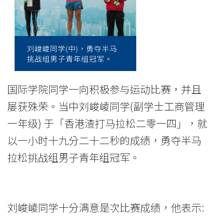
拉
松
夺
刘峻崚同学(中)，勇夺半马
半
挑战组男子青年组冠军。
马
国际学院同学一向积极参与运动比赛，并且
青
屡获殊荣。当中刘峻崚同学(副学士工商管理
一年级) 于「香港渣打马拉松二零一四」，就
年
以一小时十九分二十二秒的成绩，勇夺半马
挑
拉松挑战组男子青年组冠军。
战
组
冠
刘峻崚同学十分满意是次比赛成绩，他表示: