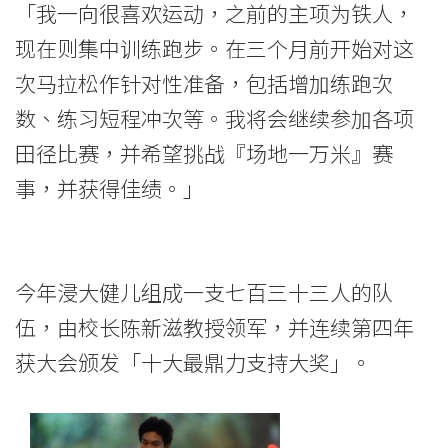
「我一向很喜欢运动，之前的主项为铁人，
军
现在则集中训练跑步。在三个月前开始对这
-
次马拉松作针对性准备，包括增加练跑次
学
数、练习短程冲次等。我将会继续参加各项
院
田径比赛，并希望挑战『场地一万米』赛
事，并获得佳绩。」
消
息
-
今年浸大健儿组成一支七百三十三人的队
国
伍，由校长陈新滋教授领军，并连续第四年
获大会颁发「十大最鼎力支持大奖」。
际
学