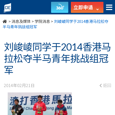
刘
立即申请
峻
>
消息及媒体
>
学院消息
>
刘峻崚同学于2014香港马拉松夺
崚
半马青年挑战组冠军
同
刘峻崚同学于2014香港马
学
拉松夺半马青年挑战组冠
于
军
2014
香
2014年02月21日
返回
港
马