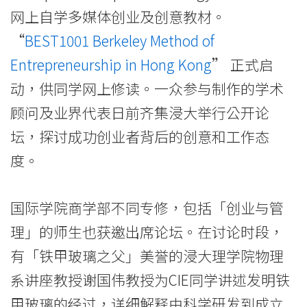
业
网上自学多媒体创业及创意教材。
“
BEST1001 Berkeley Method of
家
Entrepreneurship in Hong Kong
” 正式启
的
动，供同学网上修读。一众参与制作的学术
思
顾问及业界代表日前齐集浸大举行公开论
想
坛，探讨成功创业者背后的创意和工作态
度。
与
行
国际学院商学部不同专修，包括「创业与管
为
理」的师生也获邀出席论坛。在讨论时段，
-
有「铁甲玻璃之父」美誉的浸大理学院物理
学
系讲座教授谢国伟教授为CIE同学讲述发明铁
甲玻璃的经过，详细解释由科学研发到成立