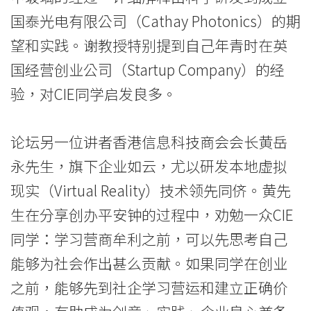
院
国泰光电有限公司（Cathay Photonics）的期
消
望和实践。谢教授特别提到自己年青时在英
息
国经营创业公司（Startup Company）的经
-
验，对CIE同学启发良多。
国
论坛另一位讲者香港信息科技商会会长黄岳
际
永先生，旗下企业如云，尤以研发本地虚拟
学
现实（Virtual Reality）技术领先同侪。黄先
院
生在分享创办平安钟的过程中，劝勉一众CIE
同学：学习营商牟利之前，可以先思考自己
-
能够为社会作出甚么贡献。如果同学在创业
香
之前，能够先到社企学习营运和建立正确价
港