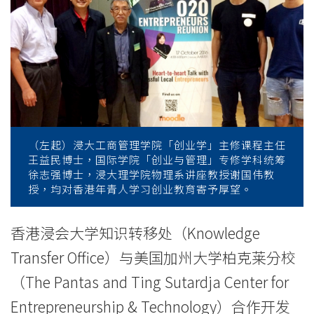
业
家
公
开
论
坛
（左起）浸大工商管理学院「创业学」主修课程主任
王益民博士，国际学院「创业与管理」专修学科统筹
拆
徐志强博士，浸大理学院物理系讲座教授谢国伟教
授，均对香港年青人学习创业教育寄予厚望。
解
香港浸会大学知识转移处（Knowledge
成
Transfer Office）与美国加州大学柏克莱分校
功
（The Pantas and Ting Sutardja Center for
企
Entrepreneurship & Technology）合作开发