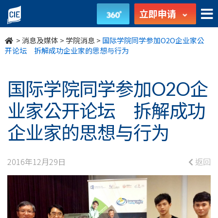
国
立即申请
际
>
消息及媒体
>
学院消息
>
国际学院同学参加O2O企业家公
学
开论坛 拆解成功企业家的思想与行为
院
国际学院同学参加O2O企
同
业家公开论坛 拆解成功
学
企业家的思想与行为
参
加
2016年12月29日
返回
O2O
企