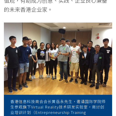
值观，有助成为创意、实践、企业良心兼备
浸
的未来香港企业家。
会
大
学
香港信息科技商会会长黄岳永先生，邀请国际学院师
生参观旗下Virtual Reality技术研发实验室，商讨创
业培训计划（Entrepreneurship Training