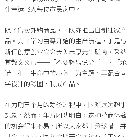
-
让幸运飞入每位市民家中。
国
除了售卖外购商品，团队亦推出自制独家产
际
品。为了学习由零开始的生产流程，于是与
学
新任创意创业会会长关志康先生磋商，采纳
院
其散文文句──「不要轻易说分手」、「承
-
诺」和「生命中的小休」为主题，再配合同
学设计的彩图，制成产品。
香
港
在为期三个月的筹备过程中，困难远远超乎
浸
想象。然而，年宵团队明白，这种营商体验
会
的机会得来不易，所以大家都十分珍惜，并
且全力以赴。团队定期开会商讨有关事宜，