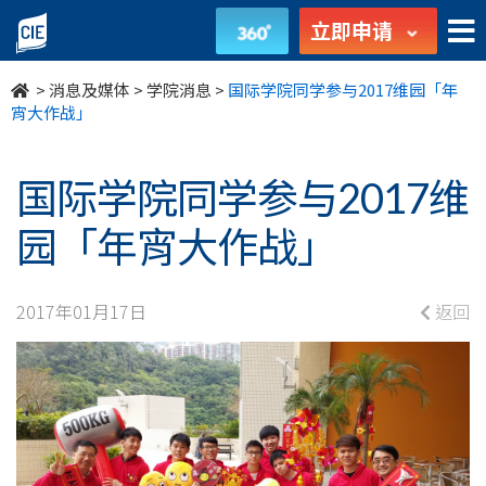
国
立即申请
际
>
消息及媒体
>
学院消息
>
国际学院同学参与2017维园「年
学
宵大作战」
院
国际学院同学参与2017维
同
园「年宵大作战」
学
参
2017年01月17日
返回
与
2017
维