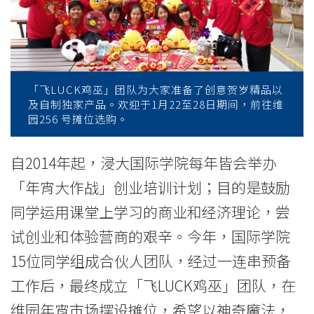
园
「年
宵
大
「飞LUCK鸡巫」团队为大家准备了创意贺岁精品以
及自制独家产品。欢迎于1月22至28日期间，前往维
作
园256 号摊位选购。
战」
自2014年起，浸大国际学院每年皆会举办
-
「年宵大作战」创业培训计划；目的是鼓励
学
同学运用课堂上学习的商业和经济理论，尝
试创业和体验营商的艰辛。今年，国际学院
院
15位同学组成合伙人团队，经过一连串预备
消
工作后，最终成立「飞LUCK鸡巫」团队，在
息
维园年宵市场摆设摊位，希望以神奇魔法，