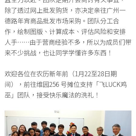
大
除了透过网上批发购货，亦决定亲往广州一
学
德路年宵商品批发市场采购。团队分工合
作，绘制图版、计算成本、评估风险和安排
人手……由于营商经验不多，所以为成员们带
来不少挑战，也让同学学懂许多东西！
欢迎各位在农历新年前（1月22至28日期
间），前往维园256 号摊位支持「飞LUCK鸡
巫」团队，接受快乐魔法的洗礼！