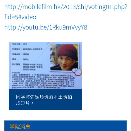
学
http://mobilefilm.hk/2013/chi/voting01.php?
院
fid=5#video
http://youtu.be/1Rku9mVvyY8
-
香
港
浸
会
大
同学将弥足珍贵的本土情拍
学
成短片。
学院消息