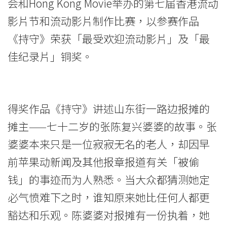
会和Hong Kong Movie举办的第七届香港流动
影
影片节和流动影片制作比赛，以参赛作品
片
《持守》荣获「最受欢迎流动影片」及「最
制
佳纪录片」铜奖。
作
比
得奖作品《持守》讲述山东街一路边报摊的
赛」
摊主——七十二岁的张陈复兴婆婆的故事。张
<br/>
婆婆本来只是一位寂寂无名的老人，却因早
前苹果动新闻及其他报章报道有关「被偷
「最
钱」的事迹而为人熟悉。当大众都猜测她定
受
必气愤难下之时，谁知原来她比任何人都更
欢
豁达和乐观。陈婆婆对报摊有一份执着，她