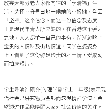
迎
放弃大部分老人家都向往的「享清福」生
流
活，选择不分昼日地守候她的小报摊，全因
「坚持」这个信念。而这一份信念及态度，
动
正是现代年青人所欠缺的。在香港这个弹丸
影
之地，人人都忙于自己的事务，渐渐忽略了
片」
宝贵的人情味及街坊情谊，同学在婆婆身
及
上，看到了这份弥足珍贵的本土情，受感动
而拍成短片。
「最
佳
纪
学生导演许硕允(传理学副学士二年级)表示现
录
代社会只讲究物质金钱而忽视精神价值，希
望透过作品能唤醒大家对社会价值的关注。
片