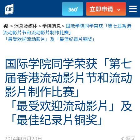
国
立即申请
际
>
消息及媒体
>
学院消息
>
国际学院同学荣获「第七届香港
学
流动影片节和流动影片制作比赛」
「最受欢迎流动影片」及「最佳纪录片铜奖」
院
同
国际学院同学荣获「第七
学
届香港流动影片节和流动
荣
影片制作比赛」
获
「最受欢迎流动影片」及
「第
「最佳纪录片铜奖」
七
2014年03月20日
返回