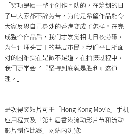
「奖项是属于整个创作团队的，在筹划的日
铜
子中大家都不辞劳苦，为的是希望作品能令
奖」
大家反思自己身处的香港变成了怎样。在完
-
成整个作品后，我们才发觉相比日夜劳碌，
学
为生计埋头苦干的基层市民，我们平日所面
对的困难实在是微不足道。在拍摄过程中，
院
我们更学会了『坚持到底就是胜利』这道
消
理。」
息
-
是次得奖短片可于「Hong Kong Movie」手机
国
应用程式及「第七届香港流动影片节和流动
际
影片制作比赛」网站内浏览: