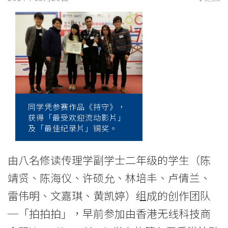
届
香
港
流
动
影
同学凭参赛作品《持守》，
获得「最受欢迎流动影片」
片
及「最佳纪录片」铜奖。
节
由八名修读传理学副学士二年级的学生（陈
和
靖贤、陈海仪、许硕允、林培丰、卢倩兰、
流
雷伟明、文嘉琪、黄凯婷）组成的创作团队
─「​​拍拍拍」，早前参加由香港无线科技商
动