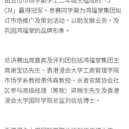
圆
CM」赢得冠军。参赛同学需为鸿福堂集团拟
满
订市场推广及策划活动，以助发展业务，及
巩固鸿福堂的品牌形象。
结
束
-
总决赛出席嘉宾及评判团包括鸿福堂集团主
学
席谢宝达先生、香港浸会大学工商管理学院
院
市场学系教授萧伟森教授、长者安居协会社
区参与高级经理（筹款）梁赐生先生及香港
消
浸会大学国际学院总监刘信信博士。
息
-