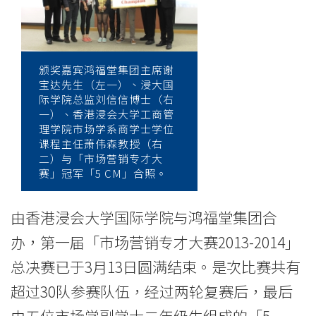
第
一
届
颁奖嘉宾鸿福堂集团主席谢
宝达先生（左一）、浸大国
「市
际学院总监刘信信博士（右
一）、香港浸会大学工商管
场
理学院市场学系商学士学位
课程主任萧伟森教授（右
营
二）与「市场营销专才大
赛」冠军「5 CM」合照。
销
专
由香港浸会大学国际学院与鸿福堂集团合
才
办，第一届「市场营销专才大赛2013-2014」
总决赛已于3月13日圆满结束。是次比赛共有
大
超过30队参赛队伍，经过两轮复赛后，最后
赛」
由五位市场学副学士二年级生组成的「5