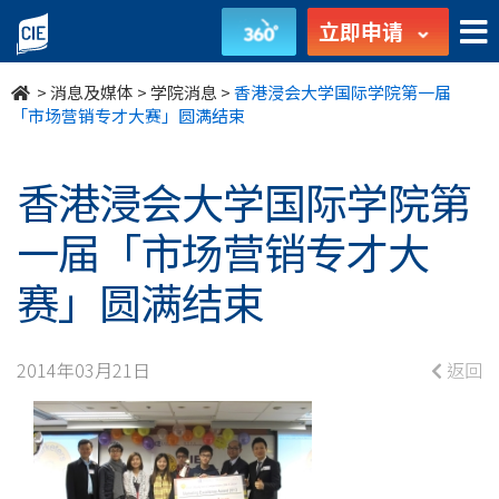
香
立即申请
港
>
消息及媒体
>
学院消息
>
香港浸会大学国际学院第一届
浸
「市场营销专才大赛」圆满结束
会
香港浸会大学国际学院第
大
一届「市场营销专才大
学
赛」圆满结束
国
际
2014年03月21日
返回
学
院