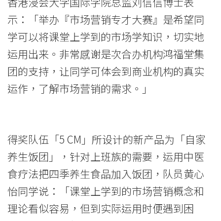
国
香港浸会大学国际学院总监刘信信博士表
示：「举办『市场营销专才大赛』​​是希望同
际
学可以将课
堂上学到的市场学知识，切实地
学
运用出来。非常感谢是次合办机构鸿福堂集
院
团的支持，让同学可体会到商业机构的真实
-
运作，了解市场营销的需求。」
香
港
得奖队伍「5 CM」所设计的新产品为「自家
浸
养生饭团」，针对上班族的需要，运用中医
会
食疗法把四季养生食品加入饭团，队员黄心
怡同学说：「课堂上学到的市场营销概念和
大
理论看似容易，但到实际运用时便遇到困
学