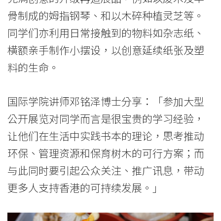
际
骨制成的姆指钢琴、和以木碎种植灵芝等。
学
同学们亦利用日常接触到的物料如杂志纸、
院
横额亲手制作小摆设，以创意延续纸张及塑
-
料的生命。
香
国际学院讲师邓铭泽博士分享：「参加大型
港
公开展览对同学而言是很宝贵的学习经验，
浸
让他们在生活中实践书本的理论，思考推动
会
环保、管理资源和保育树木的可行方案；而
与此同时要引起公众关注、推广讯息，带动
大
更多人支持香港的可持续发展。」
学