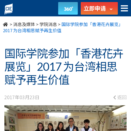
国
立即申请
际
>
消息及媒体
>
学院消息
>
国际学院参加「香港花卉展览」
学
2017 为台湾相思赋予再生价值
院
国际学院参加「香港花卉
参
展览」2017 为台湾相思
加
赋予再生价值
「香
港
2017年03月23日
返回
花
卉