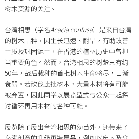
生
树木资源的关注。
价
台湾相思（学名
Acacia confusa
）是来自台湾
值
的树木品种，因生长迅速、耐旱，有助改善
-
土质及巩固泥土，在香港的植林历史中曾担
学
当重要角色。然而，台湾相思的树龄只有约
院
50年，战后栽种的首批树木生命将尽，日渐
衰弱。若砍伐此批树木，大量木材将有可能
消
被弃置，因此同学以展览型式与公众一起探
息
讨循环再用木材的各种可能。
-
国
展览除了展出台湾相思的幼苗外，还带来了
充满创意的升级再造展品，例如以废木及伞