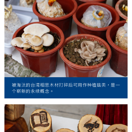
被淘汰的台湾相思木材打碎后可用作种植菇类，是一
个崭新的永续概念。