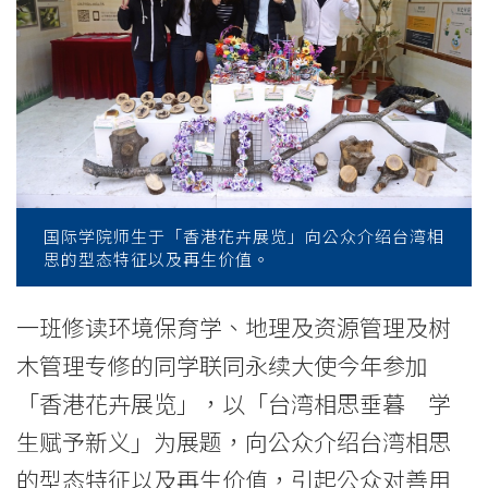
展
览」
2017
为
台
湾
国际学院师生于「香港花卉展览」向公众介绍台湾相
思的型态特征以及再生价值。
相
思
一班修读环境保育学、地理及资源管理及树
木管理专修的同学联同永续大使今年参加
赋
「香港花卉展览」，以「台湾相思垂暮 学
予
生赋予新义」为展题，向公众介绍台湾相思
再
的型态特征以及再生价值，引起公众对善用