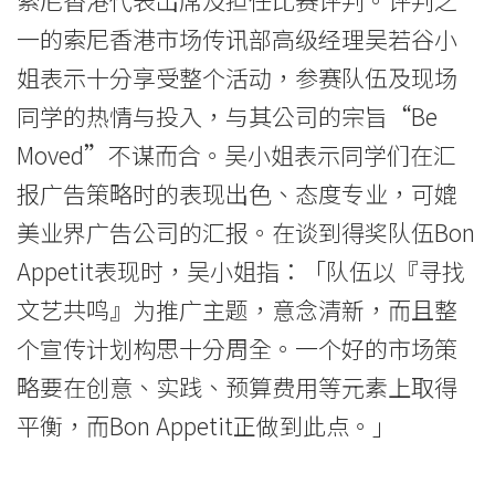
消
一的索尼香港市场传讯部高级经理吴若谷小
息
姐表示十分享受整个活动，参赛队伍及现场
-
同学的热情与投入，与其公司的宗旨“Be
国
Moved”不谋而合。吴小姐表示同学们在汇
际
报广告策略时的表现出色、态度专业，可媲
美业界广告公司的汇报。在谈到得奖队伍Bon
学
Appetit表现时，吴小姐指：「队伍以『寻找
院
文艺共鸣』为推广主题，意念清新，而且整
-
个宣传计划构思十分周全。一个好的市场策
香
略要在创意、实践、预算费用等元素上取得
平衡，而Bon Appetit正做到此点。」
港
浸