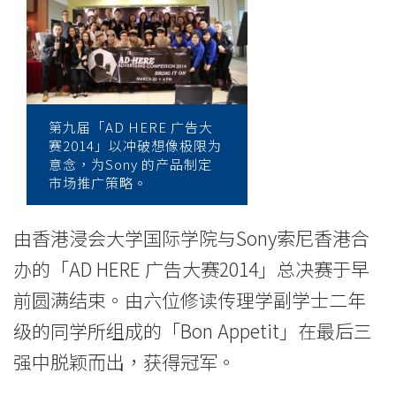
与
Sony
索
尼
第九届「AD HERE 广告大
香
赛2014」以冲破想像极限为
意念，为Sony 的产品制定
港
市场推广策略。
合
由香港浸会大学国际学院与Sony索尼香港合
办
办的「AD HERE 广告大赛2014」总决赛于早
前圆满结束。由六位修读传理学副学士二年
第
级的同学所组成的「Bon Appetit」在最后三
九
强中脱颖而出，获得冠军。
届