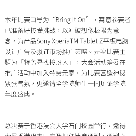
「AD
HERE
本年比赛口号为“Bring It On”，寓意参赛者
已准备好接受挑战，以冲破想像极限为意
广
念，为产品Sony XperiaTM Tablet Z平板电脑
告
设计广告及拟订市场推广策略。是次比赛主
大
题为「特务寻找接班人」，大会活动筹委在
赛
推广活动中加入特务元素，为比赛营造神秘
紧张气氛，更邀请全学院师生一同见证学院
2014」
年度盛典。
-
学
院
总决赛于香港浸会大学石门校园举行，邀得
索尼香港代表出席及担任比赛评判。评判之