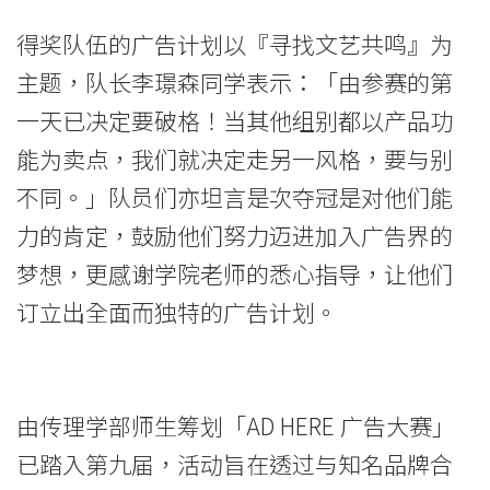
会
得奖队伍的广告计划以『寻找文艺共鸣』为
大
主题，队长李璟森同学表示：「由参赛的第
一天已决定要破格！当其他组别都以产品功
学
能为卖点，我们就决定走另一风格，要与别
不同。」队员们亦坦言是次夺冠是对他们能
力的肯定，鼓励他们努力迈进加入广告界的
梦想，更感谢学院老师的悉心指导，让他们
订立出全面而独特的广告计划。
由传理学部师生筹划「AD HERE 广告大赛」
已踏入第九届，活动旨在透过与知名品牌合