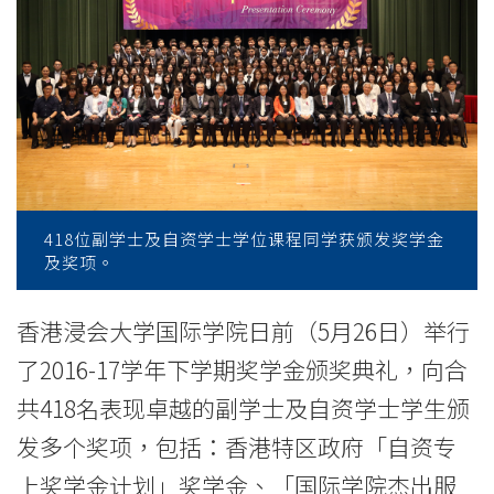
浸
大
国
际
学
院
418位副学士及自资学士学位课程同学获颁发奖学金
及奖项。
奖
学
香港浸会大学国际学院日前（5月26日）举行
了2016-17学年下学期奖学金颁奖典礼，向合
金
共418名表现卓越的副学士及自资学士学生颁
颁
发多个奖项，包括：香港特区政府「自资专
奖
上奖学金计划」奖学金、「国际学院杰出服