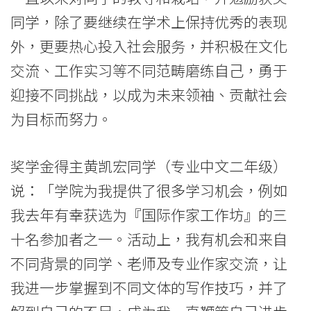
国
同学，除了要继续在学术上保持优秀的表现
际
外，更要热心投入社会服务，并积极在文化
学
交流、工作实习等不同范畴磨练自己，勇于
院
迎接不同挑战，以成为未来领袖、贡献社会
为目标而努力。
-
香
奖学金得主黄凯宏同学（专业中文二年级）
港
说：「学院为我提供了很多学习机会，例如
浸
我去年有幸获选为『国际作家工作坊』的三
十名参加者之一。活动上，我有机会和来自
会
不同背景的同学、老师及专业作家交流，让
大
我进一步掌握到不同文体的写作技巧，并了
学