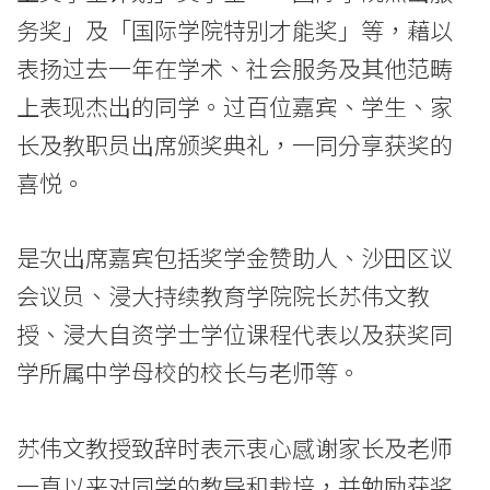
典
务奖」及「国际学院特别才能奖」等，藉以
表扬过去一年在学术、社会服务及其他范畴
礼
上表现杰出的同学。过百位嘉宾、学生、家
2016-
长及教职员出席颁奖典礼，一同分享获奖的
2017
喜悦。
-
学
是次出席嘉宾包括奖学金赞助人、沙田区议
会议员、浸大持续教育学院院长苏伟文教
院
授、浸大自资学士学位课程代表以及获奖同
消
学所属中学母校的校长与老师等。
息
-
苏伟文教授致辞时表示衷心感谢家长及老师
一直以来对同学的教导和栽培，并勉励获奖