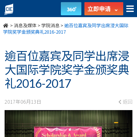
逾
立即申请
百
>
消息及媒体
>
学院消息
>
逾百位嘉宾及同学出席浸大国际
位
学院奖学金颁奖典礼2016-2017
嘉
逾百位嘉宾及同学出席浸
宾
大国际学院奖学金颁奖典
及
礼2016-2017
同
学
2017年06月13日
返回
出
席