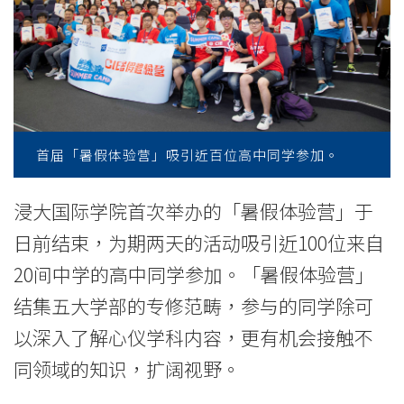
备
近
百
中
学
首届「暑假体验营」吸引近百位高中同学参加。
生
浸大国际学院首次举办的「暑假体验营」于
投
日前结束，为期两天的活动吸引近100位来自
入
20间中学的高中同学参加。「暑假体验营」
结集五大学部的专修范畴，参与的同学除可
大
以深入了解心仪学科内容，更有机会接触不
专
同领域的知识，扩阔视野。
生