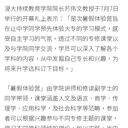
活
浸大持续教育学院院长苏伟文教授于7月7日
-
举行的开幕礼上表示：「是次暑假体验营旨
在让中学同学预先体验大专的学习模式，感
学
受自主学习的气氛。透过不同的专修课堂以
院
及与学院同学交流，学员可以深入了解各个
消
学科的内容，从中发掘自己专长和兴趣，为
息
将来升学选科订下目标。」
-
「暑假体验营」由学院讲师和修读副学士的
国
同学带领，课堂涵盖人文及语言、商学、传
际
理学、应用科学，及社会科学等范畴，参加
学
者可以根据兴趣参与不同专修主题的课堂，
学习不同学科领域的理论，加以实践。当中