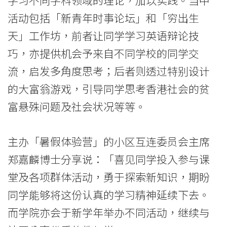
院
活动包括「新青年时事论坛」和「穷出生
-
天」工作坊，前者让同学学习英语辩论技
香
巧，亦提供机会予来自不同学校的同学交
港
流，启发多角度思考；后者则透过特别设计
浸
的大富翁游戏，引导同学思考香港社会的贫
富悬殊问题及社会状况等等。
会
大
主办「暑假体验营」的小区互连委员会主席
学
郑嘉麟博士分享说：「喜见同学投入参与课
堂及各项群体活动，勇于探索新知识，期盼
同学能够将这份认真的学习精神延续下去。
而学院亦会于新学年举办不同活动，继续与