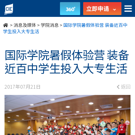
国
立即申请
际
>
消息及媒体
>
学院消息
>
国际学院暑假体验营 装备近百中
学
学生投入大专生活
院
国际学院暑假体验营 装备
暑
近百中学生投入大专生活
假
体
2017年07月21日
返回
验
营
装