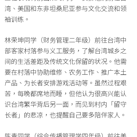
同
湾、美国和东非坦桑尼亚参与文化交流和领
袖训练。
文
化
林荣坤同学（财务管理二年级）前往台湾中
-
部客家村落参与义工服务，了解台湾城乡之
学
间的生活差距及传统文化保留的状况。他需
院
要在村落中协助维修、农务工作、推广本土
产品、为长者安排游戏活动等。虽然过程艰
消
苦，每晚都席地而睡，但他认为很高兴能认
息
识台湾繁华背后另一面，而见到村内「留守
-
长者」的悲凉，也提醒自己要多陪伴家人。
国
陈青同学（综合传播管理学四年级）前往美