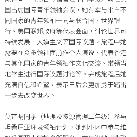
际
国出席国际青年领袖会议，她有幸与来自不
学
同国家的青年领袖一同与联合国、世界银
院
行、美国联邦政府等代表会面，讨论世界可
-
持续发展、人道主义等国际议题。旅程中她
需要在众多领䄂面前作个人演说、代表香港
香
与其他国家的青年领袖作文化交流、带领当
港
地学生进行国际议题讨论等。完成旅程后她
浸
充满自信和希望，表示日后会更加勇于踏出
会
一步去改变世界。
大
莫芷晴同学（地理及资源管理二年级）参与
学
坦桑尼亚环境领袖计划，她到小区中参与维