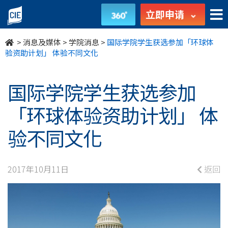
国
立即申请
际
>
消息及媒体
>
学院消息
>
国际学院学生获选参加「环球体
学
验资助计划」 体验不同文化
院
国际学院学生获选参加
学
「环球体验资助计划」 体
生
验不同文化
获
选
2017年10月11日
返回
参
加