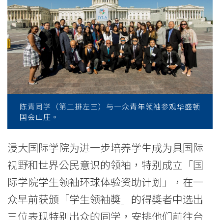
「环
球
体
验
资
助
陈青同学（第二排左三）与一众青年领袖参观华盛顿
国会山庄。
计
划」
浸大国际学院为进一步培养学生成为具国际
视野和世界公民意识的领袖，特别成立「国
体
际学院学生领袖环球体验资助计划」，在一
验
众早前获颁「学生领袖奬」的得奬者中选出
不
三位表现特别出众的同学，安排他们前往台