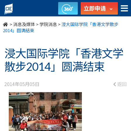
浸
立即申请
大
>
消息及媒体
>
学院消息
>
浸大国际学院「香港文学散步
国
2014」圆满结束
际
浸大国际学院「香港文学
学
散步2014」圆满结束
院
「香
2014年05月05日
返回
港
文
学