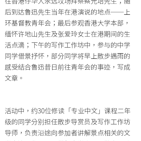
会
往香港仔华人永远坟场拜祭蔡元培先生；随
后到达鲁迅先生当年在港演说的地点──上
大
环基督教青年会；最后参观香港大学本部，
学
缅怀许地山先生及张爱玲女士在港期间的生
活点滴；下午的写作工作坊中，参与的中学
同学借景抒怀，部分同学将早上散步遇雨的
感受结合鲁迅昔日前往青年会的事迹，写成
文章。
活动中，约30位修读「专业中文」课程二年
级的同学分别担任散步导赏员及写作工作坊
导师，负责沿途向参加者讲解景点相关的文