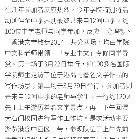
息
往几年参加者反应热烈，今年学院特别将活
-
动延伸至中学界别最终共来自12间中学，约
100位中学老师与同学参加，反应十分理想。
国
「香港文学散步2014」共分两场，均由学院
际
中文科老师带领、「专业中文」专修同学导
学
赏。第一场于3月22日举行，约100多名国际
院
学院师生走访了位于港岛的着名文学作品的
写作场景；第二场于3月29日举行，参加者则
-
是来自12间中学的老师与学生，一行约120人
香
先于上午游历着名文学景点，再于下午回浸
港
大石门校园进行写作工作坊。是次活动主要
浸
游览港岛中西区一带，参观队伍于上午先前