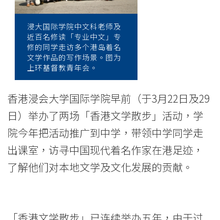
散
步
浸大国际学院中文科老师及
近百名修读「专业中文」专
2014」
修的同学走访多个港岛着名
文学作品的写作场景。图为
圆
上环基督教青年会。
满
香港浸会大学国际学院早前（于3月22日及29
结
日）举办了两场「香港文学散步」活动，学
束
院今年把活动推广到中学，带领中学同学走
-
出课室，访寻中国现代着名作家在港足迹，
学
了解他们对本地文学及文化发展的贡献。
院
消
「香港文学散步」已连续举办五年，由于过