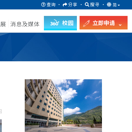
查询
·
分享
·
搜寻
·
简
校园
立即申请
发展
消息及媒体
回