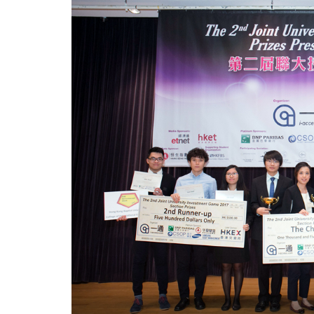
第
二
届
联
大
投
资
比
赛
-
学