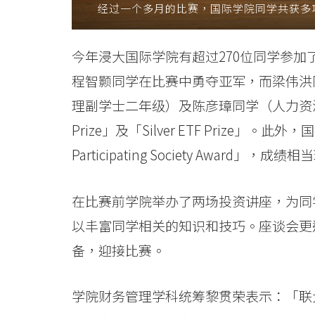
经过一个多月的比赛，国际学院同学共获多
院
消
今年浸大国际学院有超过270位同学参
息
程智颢同学在比赛中勇夺亚军，而梁伟洪
-
理副学士二年级）及陈彦璋同学（人力资源管
Prize」及「Silver ETF Prize」。
国
Participating Society Award」，成绩
际
学
在比赛前学院举办了两场投资讲座，为同
院
以丰富同学相关的知识和技巧。座谈会更
备，迎接比赛。
-
香
学院财务管理学科统筹黎贯荣表示：「联