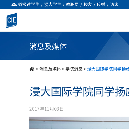
浸
拟报读学生
/
浸大学生
/
教职员
/
校友
/
传媒
/
访客
大
国
际
消息及媒体
学
院
>
消息及媒体
>
学院消息
>
浸大国际学院同学扬
同
浸大国际学院同学扬
学
扬
2017年11月03日
威