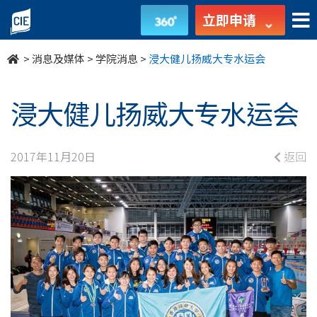
浸
立即申请
大
>
消息及媒体
>
学院消息
>
浸大健儿扬威大专水运会
健
儿
浸大健儿扬威大专水运会
扬
2017年11月20日
返回
威
大
专
水
运