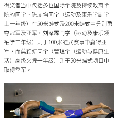
得奖者当中包括多位国际学院及持续教育学
-
院的同学。陈彦均同学（运动及康乐学副学
香
士一年级）在50米蛙式及200米蛙式中分别勇
港
夺冠军及亚军，刘泽霖同学（运动及康乐领
浸
袖学三年级）则于100米蛙式赛事中赢得亚
会
军，而莫颖妍同学（管理学（运动与健康生
活）高级文凭一年级）则于50米蝶式项目中
大
取得季军。
学