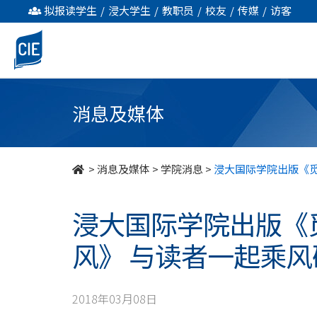
浸
拟报读学生
/
浸大学生
/
教职员
/
校友
/
传媒
/
访客
大
国
际
消息及媒体
学
院
>
消息及媒体
>
学院消息
>
浸大国际学院出版《觅I
出
浸大国际学院出版《觅I
版
风》 与读者一起乘
《觅
Invisible》
2018年03月08日