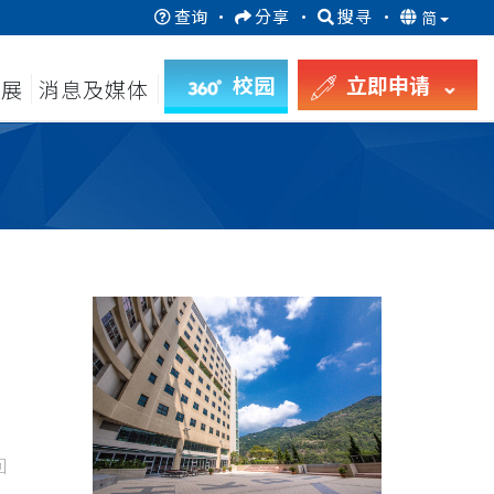
查询
·
分享
·
搜寻
·
简
校园
立即申请
发展
消息及媒体
回