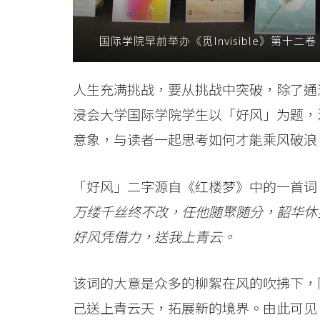
乘
国际学院早前举办《觅Invisible》第
风
破
人生充满挑战，要从挑战中突破，除了通
浪，
浸会大学国际学院学生以「好风」为题，汇集
迈
意象，与读者一起思考如何才能乘风破浪
步
「好风」二字源自《红楼梦》中的一首词
向
万缕千丝终不改，任他随聚随分，韶华休
前
好风凭借力，送我上青云。
-
该词的大意是众多的柳絮在风的吹拂下，
学
己送上青云天，拓展新的境界。由此可见