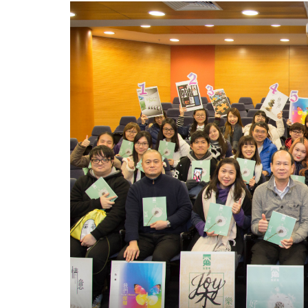
第
十
二
卷
《好
风》
与
读
者
一
起