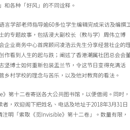
」和各种「好风」的不同诠释。
语言学部老师指导逾60多位学生编辑完成采访及编撰
士的专题故事，包括浸大副校长（教与学）周伟立博
会企业商务中心首席顾问凌浩云先生分享经营社企的
创作看到人生的起与跌；阐述了香港潮属社团总会会
志坚博士如何重新包装盂兰节，令这节日变得充满活
营乡村学校的理念与苦乐，以及他对教育的看法。
ible》第十二卷寄送各大公共图书馆，以便借阅。同时，
各界读者，欢迎阁下把姓名、电话及地址于2018年3月31日
注明「索取《觅Invisible》第十二卷」。数量有限，