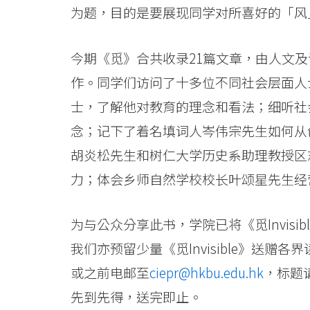
院
为题，目的是要展现同学对所喜好的「风
消
今期《觅》合共收录21篇文章，由人文及
息
作。同学们访问了十多位不同社会层面人
-
士，了解他对教育的理念和看法；细听社
国
念；记下了着名填词人岑伟宗先生如何从
际
胡炎松先生和树仁大学历史系助理教授区
力；体会乡师自然学校校长叶颂星先生经
学
院
为与公众分享此书，学院已将《觅Invis
-
我们亦预留少量《觅Invisible》送赠
香
或之前电邮至
ciepr@hkbu.edu.hk
，标题请
先到先得，送完即止。
港